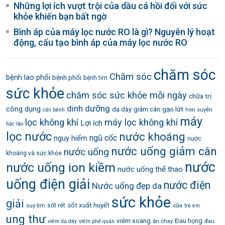
Những lợi ích vượt trội của dầu cá hồi đối với sức
khỏe khiến bạn bất ngờ
Bình áp của máy lọc nước RO là gì? Nguyên lý hoạt
động, cấu tạo bình áp của máy lọc nước RO
chăm sóc
Chăm sóc
bệnh lao phổi
bệnh phổi
bệnh tim
sức khỏe
chăm sóc sức khỏe mỗi ngày
chữa trị
dinh dưỡng
công dụng
gạo lứt
dạ dày
giảm cân
hen suyễn
căn bệnh
máy
lọc không khí
máy lọc không khí
Lợi ích
hắc lào
lọc nước
nước khoáng
ngũ cốc
nguy hiểm
nước
nước uống giảm cân
nước uống
khoáng và sức khỏe
nước
nước uống ion kiềm
nước uống thể thao
uống điện giải
nước điện
Nước uống đẹp da
sức khỏe
giải
sốt xuất huyết
suy tim
sốt rét
sữa
trẻ em
ung thư
viêm xoang
Đau họng
ăn chay
đau
viêm dạ dày
viêm phế quản