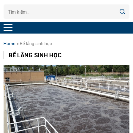
Home
»
Bể lắng sinh học
BỂ LẮNG SINH HỌC