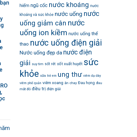
 bạn
nước khoáng
ngũ cốc
hiểm
nước
nước
nước uống
khoáng và sức khỏe
ày
nước
uống giảm cân
ng
uống ion kiềm
nước uống thể
a
nước uống điện giải
thao
ỏe
nước điện
Nước uống đẹp da
sức
giải
a
sốt xuất huyết
suy tim
sốt rét
ỏe
khỏe
ung thư
sữa
trẻ em
viêm dạ dày
viêm xoang
Đau họng
ăn chay
đau
viêm phế quản
 RO
điều trị
mắt đỏ
điện giải
,
lọc
hăm