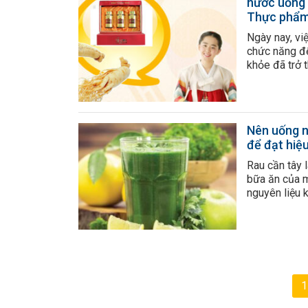
nước uống 
Thực phẩm
Ngày nay, vi
chức năng đ
khỏe đã trở t
người. Trong
phẩm nước u
và đang được
Với mục đích
Nên uống n
để đạt hiệ
Rau cần tây 
bữa ăn của m
nguyên liệu k
món ăn. Khôn
cần tây gần
bởi nhiều cô
tây có […]
1