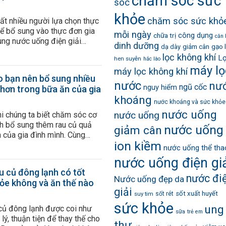
chăm sóc sức
sóc
khỏe
chăm sóc sức khỏ
rất nhiều người lựa chọn thực
ể bổ sung vào thực đơn gia
mỗi ngày
công dụng
chữa trị
căn 
ùng nước uống điện giải
dinh dưỡng
gạo 
dạ dày
giảm cân
ách ăn chay đúng cách để
lọc không khí
Lợ
hen suyễn
hắc lào
khỏe mạnh hơn. Lý do cần ăn
máy lọ
máy lọc không khí
ch Hiện nay nhiều người lựa
o bạn nên bổ sung nhiều
ăn […]
nước
nư
ngũ cốc
nguy hiểm
 hơn trong bữa ăn của gia
khoáng
nước khoáng và sức khỏe
nước uống
nước uống
khi chúng ta biết chăm sóc cơ
h bổ sung thêm rau củ quả
nước uống
giảm cân
 của gia đình mình. Cùng
ion kiềm
 hiểu những lợi ích tuyệt vời
nước uống thể tha
hực phẩm này được hấp thu
nước uống điện gi
Chất có trong rau củ quả Nếu
u củ đông lạnh có tốt
nước đi
Nước uống đẹp da
ỏe không và ăn thế nào
giải
sốt xuất huyết
suy tim
sốt rét
sức khỏe
ung
 củ đông lạnh được coi như
sữa
trẻ em
lý, thuận tiện để thay thế cho
thư