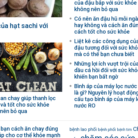
của đậu bắp với sức khỏe
không nên bỏ qua
Có nên ăn đậu hũ mỗi ng
 của hạt sachi với
hay không và cách ăn đú
cách tốt cho sức khỏe
Liệt kê các công dụng củ
đậu tương đối với sức kh
mà có thể bạn chưa biết
Những lợi ích vượt trội củ
dầu cá hồi đối với sức kh
khiến bạn bất ngờ
Bình áp của máy lọc nước
là gì? Nguyên lý hoạt động
ean chay giúp thanh lọc
cấu tạo bình áp của máy 
 và tốt cho sức khỏe
nước RO
nên bỏ qua
 bạn cách ăn chay đúng
C
bệnh lao phổi
bệnh phổi
bệnh tim
úp cho cơ thể khỏe mạnh