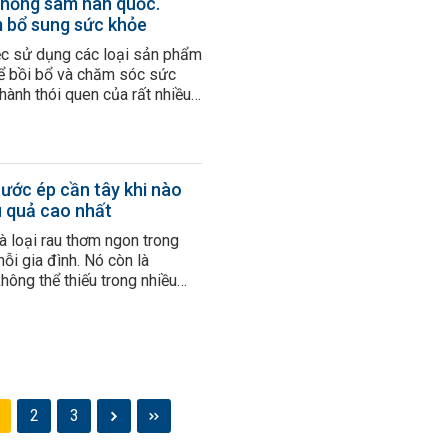
hồng sâm hàn quốc.
 bổ sung sức khỏe
ệc sử dụng các loại sản phẩm
ể bồi bổ và chăm sóc sức
hành thói quen của rất nhiều
 số đó phải kể đến loại sản
ống hồng sâm hàn quốc, đã
 rất nhiều người tin dùng.
 […]
ước ép cần tây khi nào
u quả cao nhất
là loại rau thơm ngon trong
ỗi gia đình. Nó còn là
hông thể thiếu trong nhiều
g dừng lại ở đó, nước ép rau
 đây được sử dụng phổ biến
ng dụng tốt. Vậy nước ép cần
2
3