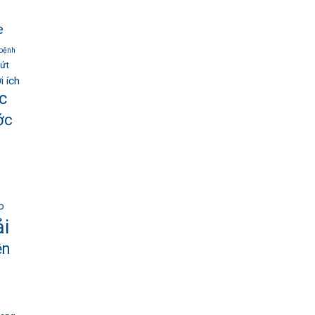
e
bệnh
lứt
i ích
c
ớc
o
ải
ện