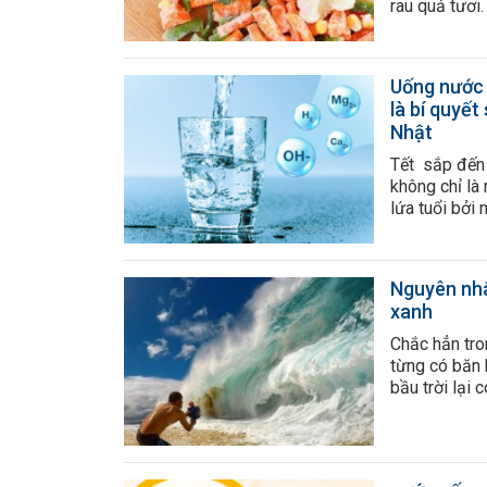
rau quả tươi
chỉ có giá t
nữa rau của 
dụng lâu hơn,
Uống nước 
là bí quyế
Nhật
Tết sắp đến 
không chỉ là
lứa tuổi bởi 
tự tin và cò
khỏe. Những
nước ion kiềm
Nguyên nhâ
xanh
Chắc hẳn tro
từng có băn 
bầu trời lại
điểm địa lý,
những màu x
bích, xanh t
từ đâu và điề