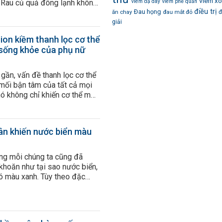
viêm x
. Rau củ quả đông lạnh không
viêm dạ dày
viêm phế quản
điều trị
hành rẻ mà nó dễ chuẩn bị. Hơn
Đau họng
ăn chay
đau mắt đỏ
đ
đông lạnh còn có thời hạn sử
giải
 tìm thấy quanh […]
ion kiềm thanh lọc cơ thể
t sống khỏe của phụ nữ
gần, vấn đề thanh lọc cơ thể
 mối bận tâm của tất cả mọi
nó không chỉ khiến cơ thể mất
n gây ra những hệ lụy cho sức
 năm gần đây, việc uống
 thanh lọc cơ thể […]
n khiến nước biển màu
ng mỗi chúng ta cũng đã
khoăn như tại sao nước biển,
 có màu xanh. Tùy theo đặc
 khí hậu mà nước biển có
anh khác nhau: xanh ngọc
hẫm…. Vậy nước biển sinh ra
u gì […]