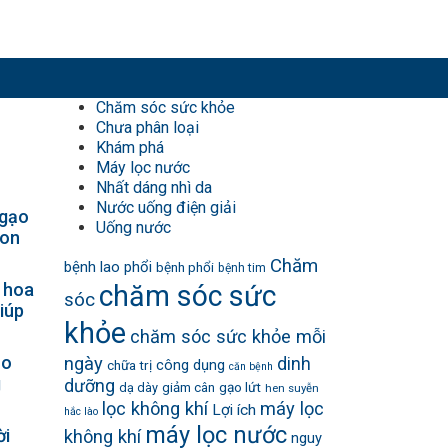
Chăm sóc sức khỏe
Chưa phân loại
Khám phá
Máy lọc nước
Nhất dáng nhì da
Nước uống điện giải
 gạo
Uống nước
gon
Chăm
bệnh lao phổi
bệnh phổi
bệnh tim
 hoa
chăm sóc sức
sóc
iúp
khỏe
chăm sóc sức khỏe mỗi
ho
ngày
dinh
công dụng
chữa trị
căn bệnh
g
dưỡng
gạo lứt
dạ dày
giảm cân
hen suyễn
lọc không khí
máy lọc
Lợi ích
hắc lào
máy lọc nước
ời
không khí
nguy