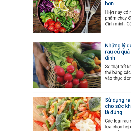
hơn
Hiện nay có 
phẩm chay đ
đình mình. C
hướng dẫn c
giúp cơ thể 
chay đúng cá
Những lý d
chọn chế độ 
rau củ quả
đình
Sẽ thật tốt 
thể bằng các
vào thực đơn
chúng tôi tìm
khi những t
vào cơ thể. 
Sử dụng ra
cơ […]
cho sức kh
là đúng
Các loại rau
lựa chọn hợp 