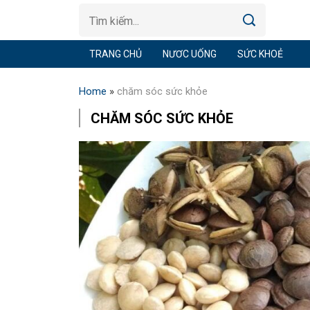
TRANG CHỦ
NƯƠC UỐNG
SỨC KHOẺ
Home
»
chăm sóc sức khỏe
CHĂM SÓC SỨC KHỎE