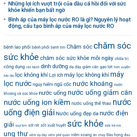
Những lợi ích vượt trội của dầu cá hồi đối với sức
khỏe khiến bạn bất ngờ
Bình áp của máy lọc nước RO là gì? Nguyên lý hoạt
động, cấu tạo bình áp của máy lọc nước RO
chăm sóc
Chăm sóc
bệnh lao phổi
bệnh phổi
bệnh tim
sức khỏe
chăm sóc sức khỏe mỗi ngày
chữa trị
dinh dưỡng
công dụng
gạo lứt
dạ dày
giảm cân
hen suyễn
căn bệnh
máy
lọc không khí
máy lọc không khí
Lợi ích
hắc lào
lọc nước
nước khoáng
ngũ cốc
nguy hiểm
nước
nước uống giảm cân
nước uống
khoáng và sức khỏe
nước
nước uống ion kiềm
nước uống thể thao
uống điện giải
nước điện
Nước uống đẹp da
sức khỏe
giải
sốt xuất huyết
suy tim
sốt rét
sữa
trẻ em
ung thư
viêm xoang
Đau họng
ăn chay
đau
viêm dạ dày
viêm phế quản