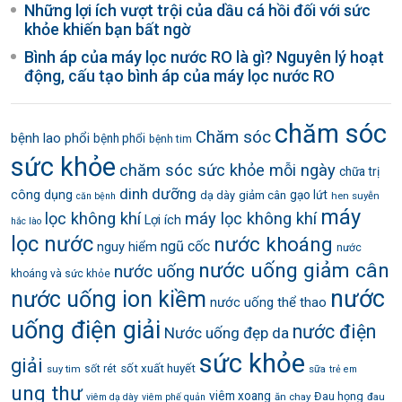
Những lợi ích vượt trội của dầu cá hồi đối với sức
khỏe khiến bạn bất ngờ
Bình áp của máy lọc nước RO là gì? Nguyên lý hoạt
động, cấu tạo bình áp của máy lọc nước RO
chăm sóc
Chăm sóc
bệnh lao phổi
bệnh phổi
bệnh tim
sức khỏe
chăm sóc sức khỏe mỗi ngày
chữa trị
dinh dưỡng
công dụng
gạo lứt
dạ dày
giảm cân
hen suyễn
căn bệnh
máy
lọc không khí
máy lọc không khí
Lợi ích
hắc lào
lọc nước
nước khoáng
ngũ cốc
nguy hiểm
nước
nước uống giảm cân
nước uống
khoáng và sức khỏe
nước
nước uống ion kiềm
nước uống thể thao
uống điện giải
nước điện
Nước uống đẹp da
sức khỏe
giải
sốt xuất huyết
suy tim
sốt rét
sữa
trẻ em
ung thư
viêm xoang
Đau họng
ăn chay
đau
viêm dạ dày
viêm phế quản