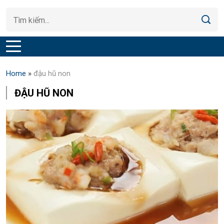
Home
»
đậu hũ non
ĐẬU HŨ NON