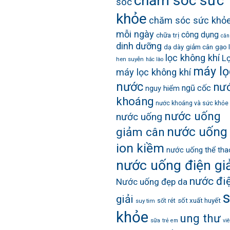
chăm sóc sức
sóc
khỏe
chăm sóc sức khỏ
mỗi ngày
công dụng
chữa trị
căn
dinh dưỡng
giảm cân
gạo 
dạ dày
lọc không khí
Lợ
hen suyễn
hắc lào
máy lọ
máy lọc không khí
nước
nư
ngũ cốc
nguy hiểm
khoáng
nước khoáng và sức khỏe
nước uống
nước uống
nước uống
giảm cân
ion kiềm
nước uống thể tha
nước uống điện giả
nước đi
Nước uống đẹp da
giải
sốt xuất huyết
suy tim
sốt rét
khỏe
ung thư
sữa
trẻ em
vi