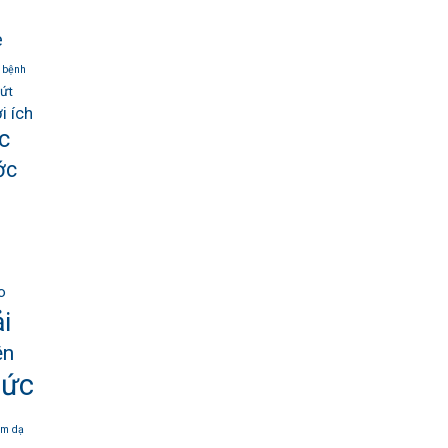
e
 bệnh
lứt
i ích
c
ớc
o
i
ện
sức
êm dạ