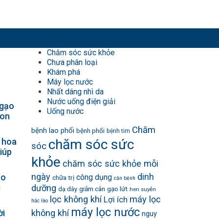
Chăm sóc sức khỏe
Chưa phân loại
Khám phá
Máy lọc nước
Nhất dáng nhì da
Nước uống điện giải
 gạo
Uống nước
gon
Chăm
bệnh lao phổi
bệnh phổi
bệnh tim
 hoa
chăm sóc sức
sóc
iúp
khỏe
chăm sóc sức khỏe mỗi
ngày
dinh
ho
công dụng
chữa trị
căn bệnh
g
dưỡng
giảm cân
gạo lứt
dạ dày
hen suyễn
lọc không khí
máy lọc
Lợi ích
hắc lào
máy lọc nước
ời
không khí
nguy