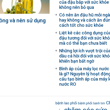
của đậu bắp với sức khỏe
không nên bỏ qua
Có nên ăn đậu hũ mỗi ng
hông và nên sử dụng
hay không và cách ăn đú
cách tốt cho sức khỏe
Liệt kê các công dụng củ
đậu tương đối với sức kh
mà có thể bạn chưa biết
Những lợi ích vượt trội củ
dầu cá hồi đối với sức kh
khiến bạn bất ngờ
Bình áp của máy lọc nước
là gì? Nguyên lý hoạt động
cấu tạo bình áp của máy 
nước RO
C
bệnh lao phổi
bệnh phổi
bệnh tim