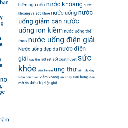
 bạn
nước khoáng
ngũ cốc
hiểm
nước
nước
nước uống
khoáng và sức khỏe
ày
nước
uống giảm cân
ng
uống ion kiềm
nước uống thể
a
nước uống điện giải
thao
ỏe
nước điện
Nước uống đẹp da
sức
giải
a
sốt xuất huyết
suy tim
sốt rét
ỏe
khỏe
ung thư
sữa
trẻ em
viêm dạ dày
viêm xoang
Đau họng
ăn chay
đau
viêm phế quản
 RO
điều trị
mắt đỏ
điện giải
,
lọc
hăm