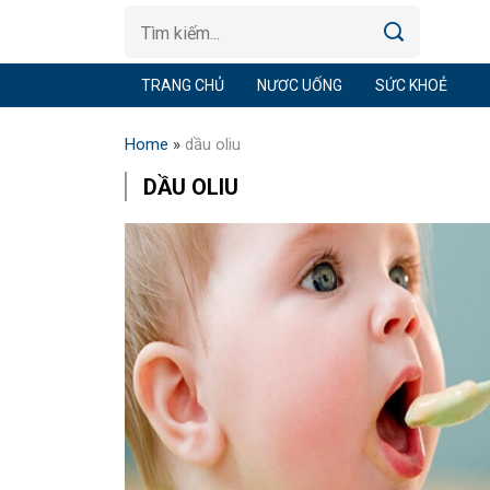
TRANG CHỦ
NƯƠC UỐNG
SỨC KHOẺ
Home
»
dầu oliu
DẦU OLIU