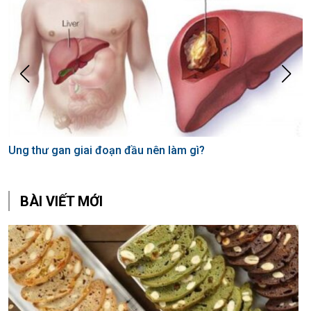
Ung thư gan giai đoạn đầu nên làm gì?
T
b
BÀI VIẾT MỚI