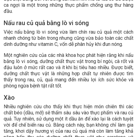
ca ngợi là một trong những thực phẩm chống ung thư hàng
đầu.
Nấu rau củ quả bằng lò vi sóng
Việc nấu bằng lò vi sóng vừa làm chín rau củ quả một cách
nhanh chóng từ bên trong nhưng cũng vừa bảo toàn các chất
dinh dưỡng như vitamin C, vốn dễ phân hủy khi đun nóng.
Một nghiên cứu của các nhà khoa học phát hiện rằng khi nấu
bằng lò vi sóng, dưỡng chất thực vật trong bí ngòi, cà rốt và
đậu luôn ở mức rất cao và ít khi bị tiêu hao nhiều. Được biết,
dưỡng chất thực vật là những hợp chất tự nhiên được tìm
thấy trong rau, củ, quả mang đến nhiều lợi ích sức khỏe và
phòng ngừa bệnh tật rất tốt.
Xào
Nhiều nghiên cứu cho thấy khi thực hiện món chiên thì các
chất béo (dầu, mỡ) sẽ thấm sâu sâu vào thực phẩm và rau củ
quả. Tuy nhiên, sử dụng một ít dầu ăn để xào lại là cách tuyệt
vời để chế biến rau củ. Bằng cách này, bạn không chỉ làm gia
tăng, khơi dậy hương vị của rau củ quả mà còn làm tăng khả