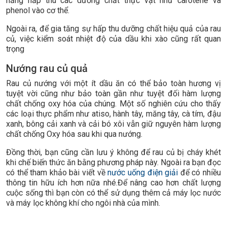
năng hấp thu các dưỡng chất thực vật như carotene và
phenol vào cơ thể.
Ngoài ra, để gia tăng sự hấp thu dưỡng chất hiệu quả của rau
củ, việc kiểm soát nhiệt độ của dầu khi xào cũng rất quan
trọng
Nướng rau củ quả
Rau củ nướng với một ít dầu ăn có thể bảo toàn hương vị
tuyệt vời cũng như bảo toàn gần như tuyệt đối hàm lượng
chất chống oxy hóa của chúng. Một số nghiên cứu cho thấy
các loại thực phẩm như atiso, hành tây, măng tây, cà tím, đậu
xanh, bông cải xanh và cải bó xôi vẫn giữ nguyên hàm lượng
chất chống Oxy hóa sau khi qua nướng.
Đồng thời, bạn cũng cần lưu ý không để rau củ bị cháy khét
khi chế biến thức ăn bằng phương pháp này. Ngoài ra bạn đọc
có thể tham khảo bài viết về
nước uống điện giải
để có nhiều
thông tin hữu ích hơn nữa nhé.Để nâng cao hơn chất lượng
cuộc sống thì bạn còn có thể sử dụng thêm cả máy lọc nước
và máy lọc không khí cho ngôi nhà của mình.