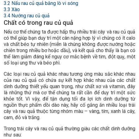
3.2
Nấu rau củ quả bằng lò vi sóng
3.3
Xào
3.4
Nướng rau củ quả
Chất có trong rau củ quả
Nếu cơ thể chúng ta được hấp thụ nhiều trái cây và rau củ quả
có thể giúp bạn duy trì một cân nặng hợp lý vì chúng có ít calo
và chất béo tự nhiên (miễn là chúng không được nướng hoặc
chiên trong nhiều bơ hoặc dầu), và kết quả cho thấy là bạn có
thể làm giảm đáng kể nguy cơ mắc bệnh về tim, đột quỵ, một
số loại ung thư và béo phì.
Các loại rau củ quả khác nhau tương ứng màu sắc khác nhau
của rau củ quả có chứa sự kết hợp khác nhau của các chất
dinh dưỡng thiết yếu quan trọng, như chất xơ và vitamin, đây
là những thứ mà cơ thể chúng ta rất cần để duy trì một sức
khỏe tốt. Vì vậy, để tận dụng tối đa lợi ích dinh dưỡng từ
nguồn thực phẩm dồi dào này, hãy cố gắng ăn nhiều loại trái
cây và rau quả thuộc từng nhóm màu – vàng, tím, xanh lá cây,
cam, đỏ và trắng.
Trong trái cây và rau củ quả thường giàu các chất dinh dưỡng
như sau: