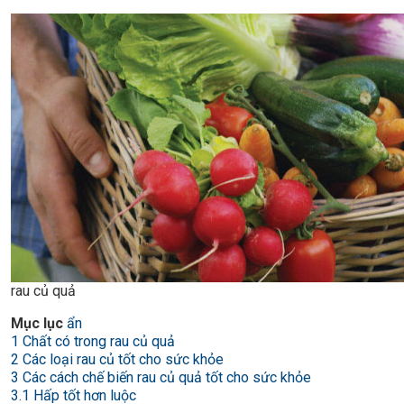
rau củ quả
Mục lục
ẩn
1
Chất có trong rau củ quả
2
Các loại rau củ tốt cho sức khỏe
3
Các cách chế biến rau củ quả tốt cho sức khỏe
3.1
Hấp tốt hơn luộc