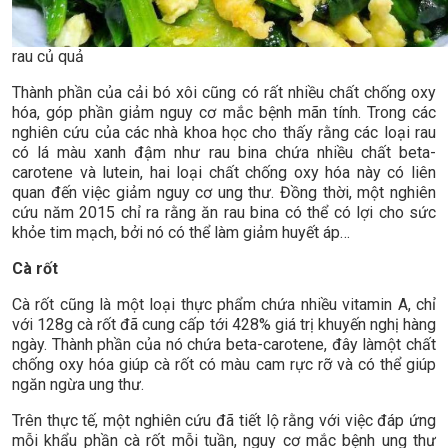
rau củ quả
Thành phần của cải bó xôi cũng có rất nhiều chất chống oxy
hóa, góp phần giảm nguy cơ mắc bệnh mãn tính. Trong các
nghiên cứu của các nhà khoa học cho thấy rằng các loại rau
có lá màu xanh đậm như rau bina chứa nhiều chất beta-
carotene và lutein, hai loại chất chống oxy hóa này có liên
quan đến việc giảm nguy cơ ung thư. Đồng thời, một nghiên
cứu năm 2015 chỉ ra rằng ăn rau bina có thể có lợi cho sức
khỏe tim mạch, bởi nó có thể làm giảm huyết áp…
Cà rốt
Cà rốt cũng là một loại thực phẩm chứa nhiều vitamin A, chỉ
với 128g cà rốt đã cung cấp tới 428% giá trị khuyến nghị hàng
ngày. Thành phần của nó chứa beta-carotene, đây làmột chất
chống oxy hóa giúp cà rốt có màu cam rực rỡ và có thể giúp
ngăn ngừa ung thư.
Trên thực tế, một nghiên cứu đã tiết lộ rằng với việc đáp ứng
mỗi khẩu phần cà rốt mỗi tuần, nguy cơ mắc bệnh ung thư