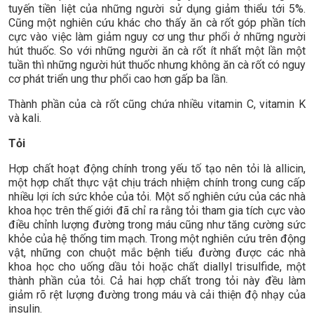
tuyến tiền liệt của những người sử dụng giảm thiểu tới 5%.
Cũng một nghiên cứu khác cho thấy ăn cà rốt góp phần tích
cực vào việc làm giảm nguy cơ ung thư phổi ở những người
hút thuốc. So với những người ăn cà rốt ít nhất một lần một
tuần thì những người hút thuốc nhưng không ăn cà rốt có nguy
cơ phát triển ung thư phổi cao hơn gấp ba lần.
Thành phần của cà rốt cũng chứa nhiều vitamin C, vitamin K
và kali.
Tỏi
Hợp chất hoạt động chính trong yếu tố tạo nên tỏi là allicin,
một hợp chất thực vật chịu trách nhiệm chính trong cung cấp
nhiều lợi ích sức khỏe của tỏi. Một số nghiên cứu của các nhà
khoa học trên thế giới đã chỉ ra rằng tỏi tham gia tích cực vào
điều chỉnh lượng đường trong máu cũng như tăng cường sức
khỏe của hệ thống tim mạch. Trong một nghiên cứu trên động
vật, những con chuột mắc bệnh tiểu đường được các nhà
khoa học cho uống dầu tỏi hoặc chất diallyl trisulfide, một
thành phần của tỏi. Cả hai hợp chất trong tỏi này đều làm
giảm rõ rệt lượng đường trong máu và cải thiện độ nhạy của
insulin.