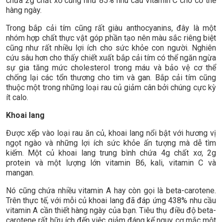
chứa 2g chất xơ cũng như 85% nhu cầu vitamin C cho cơ thể
hàng ngày.
Trong bắp cải tím cũng rất giàu anthocyanins, đây là một
nhóm hợp chất thực vật góp phần tạo nên màu sắc riêng biệt
cũng như rất nhiều lợi ích cho sức khỏe con người. Nghiên
cứu sâu hơn cho thấy chiết xuất bắp cải tím có thể ngăn ngừa
sự gia tăng mức cholesterol trong máu và bảo vệ cơ thể
chống lại các tổn thương cho tim và gan. Bắp cải tím cũng
thuộc một trong những loại rau củ giảm cân bởi chúng cực kỳ
ít calo.
Khoai lang
Được xếp vào loại rau ăn củ, khoai lang nổi bật với hương vị
ngọt ngào và những lợi ích sức khỏe ấn tượng mà dễ tìm
kiếm. Một củ khoai lang trung bình chứa 4g chất xơ, 2g
protein và một lượng lớn vitamin B6, kali, vitamin C và
mangan.
Nó cũng chứa nhiều vitamin A hay còn gọi là beta-carotene.
Trên thực tế, với mỗi củ khoai lang đã đáp ứng 438% nhu cầu
vitamin A cần thiết hàng ngày của bạn. Tiêu thụ điều độ beta-
carotene rất hữu ích đến việc giảm đáng kể nguy cơ mắc một