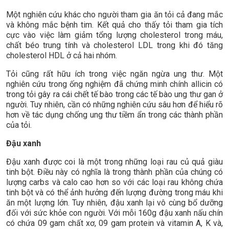
Một nghiên cứu khác cho người tham gia ăn tỏi cả đang mắc
và không mắc bệnh tim. Kết quả cho thấy tỏi tham gia tích
cực vào việc làm giảm tổng lượng cholesterol trong máu,
chất béo trung tính và cholesterol LDL trong khi đó tăng
cholesterol HDL ở cả hai nhóm.
Tỏi cũng rất hữu ích trong việc ngăn ngừa ung thư. Một
nghiên cứu trong ống nghiệm đã chứng minh chính allicin có
trong tỏi gây ra cái chết tế bào trong các tế bào ung thư gan ở
người. Tuy nhiên, cần có những nghiên cứu sâu hơn để hiểu rõ
hơn về tác dụng chống ung thư tiềm ẩn trong các thành phần
của tỏi.
Đậu xanh
Đậu xanh được coi là một trong những loại rau củ quả giàu
tinh bột. Điều này có nghĩa là trong thành phần của chúng có
lượng carbs và calo cao hơn so với các loại rau không chứa
tinh bột và có thể ảnh hưởng đến lượng đường trong máu khi
ăn một lượng lớn. Tuy nhiên, đậu xanh lại vô cùng bổ dưỡng
đối với sức khỏe con người. Với mỗi 160g đậu xanh nấu chín
có chứa 09 gam chất xơ, 09 gam protein và vitamin A, K và,