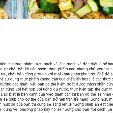
tiên các thực phẩm tươi, sạch và lành mạnh và đặc biệt là sẽ hạ
ng từ chối bất kỳ các nhóm thực phẩm nào nhưng chủ yêu thì s
, rau, chất béo cùng protein với mỗi khẩu phần phù hợp. Chế độ ă
 thể sử dụng thực phẩm không cần qua chế biến hoặc là các thực
nh dưỡng cao nhất. Nếu bạn có thể kiểm soát được thành phần cùn
an cùng với kết hợp với uống đủ nước, thực hiện tập thể dục t
 Đặc biệt là bên cạnh của việc giảm cân thì bạn có thể sẽ nhận
an sẽ giúp cho cơ thể của bạn trở nên tràn trề năng lượng hơn, mắ
h hơn; da của bạn thì cũng sẽ sáng lên…Phương pháp ăn eat clea
ểu đúng về phương pháp này nó sẽ hướng cho bạn tới cách lựa