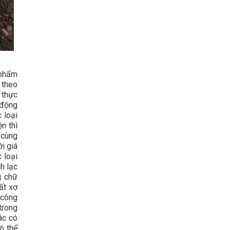
 phẩm
 theo
 thực
 động
 loại
n thì
 cùng
i giá
 loại
h lạc
g chữ
ất xơ
 công
trong
ác có
ó thể