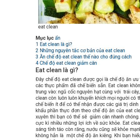
eat clean
Mục lục
ẩn
1
Eat clean là gì?
2
Những nguyên tắc cơ bản của eat clean
3
Ăn chế độ eat clean thế nào cho đúng cách
4
Chế độ eat clean giảm cân
Eat clean là gì?
Đây chế độ eat clean được gọi là chế độ ăn ưu 
các thực phẩm đã chế biến sẵn. Eat clean khô
trung vào: ngũ cốc nguyên hạt cùng với trái cây
clean còn luôn luôn khuyến khích mọi người có
chế biến ít để có thể nhận được các giá trị di
khẩu phần thực đơn theo chế độ ăn của eat cle
xuyên thì bạn có thể sẽ giảm cân nhanh chóng.
cực kì nhiều những lợi ích về sức khỏe. Eat cle
sáng tỉnh táo còn răng, nướu cũng sẽ khỏe mạn
không hẳn là một chế độ ăn kiêng. Khi bạn hi