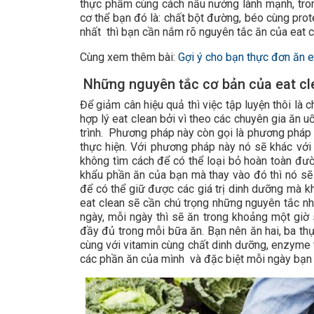
thực phẩm cùng cách nấu nướng lành mạnh, tro
cơ thể bạn đó là: chất bột đường, béo cùng prot
nhất thì bạn cần nắm rõ nguyên tắc ăn của eat c
Cùng xem thêm bài:
Gợi ý cho bạn thực đơn ăn e
Những nguyên tắc cơ bản của eat cl
Để giảm cân hiệu quả thì việc tập luyện thôi là
hợp lý eat clean bởi vì theo các chuyên gia ăn
trình. Phương pháp này còn gọi là phương pháp 
thực hiện. Với phương pháp này nó sẽ khác v
không tìm cách để có thể loại bỏ hoàn toàn đườn
khẩu phần ăn của bạn mà thay vào đó thì nó sẽ
để có thể giữ được các giá trị dinh dưỡng mà kh
eat clean sẽ cần chú trọng những nguyên tắc n
ngày, mỗi ngày thì sẽ ăn trong khoảng một giờ
đầy đủ trong mỗi bữa ăn. Bạn nên ăn hai, ba t
cùng với vitamin cùng chất dinh dưỡng, enzyme t
các phần ăn của mình và đặc biệt mỗi ngày bạn n