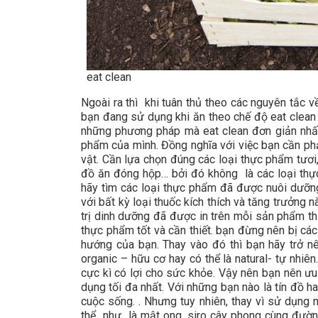
eat clean
Ngoài ra thì khi tuân thủ theo các nguyên tắc 
bạn đang sử dụng khi ăn theo chế độ eat clean p
những phương pháp mà eat clean đơn giản nhất 
phẩm của mình. Đồng nghĩa với việc bạn cần ph
vật. Cần lựa chọn đúng các loại thực phẩm tươi,
đồ ăn đóng hộp… bởi đó không là các loại thực
hãy tìm các loại thực phẩm đã được nuôi dưỡ
với bất kỳ loại thuốc kích thích và tăng trưởng 
trị dinh dưỡng đã được in trên mỗi sản phẩm t
thực phẩm tốt và cần thiết. bạn đừng nên bị các
hướng của bạn. Thay vào đó thì bạn hãy trở n
organic – hữu cơ hay có thể là natural- tự nhiên
cực kì có lợi cho sức khỏe. Vậy nên bạn nên ư
dụng tối đa nhất. Với những bạn nào là tín đồ h
cuộc sống. . Nhưng tuy nhiên, thay vì sử dụng n
thể như là mật ong, siro cây phong cùng đường