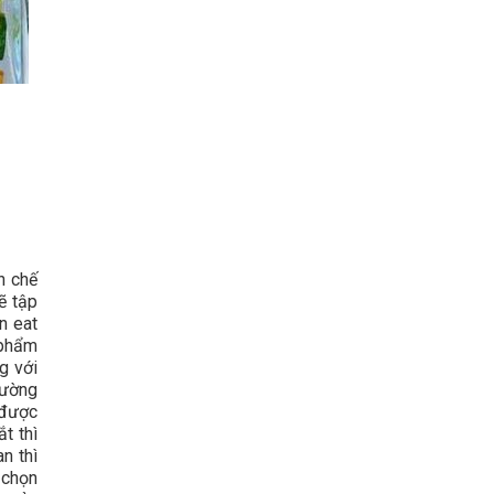
n chế
ẽ tập
n eat
 phẩm
g với
hường
 được
t thì
n thì
 chọn