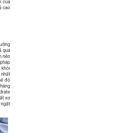
n của
ả cao
dưỡng
ả quá
n nên
 pháp
 khỏi
 nhất
hế độ
 hàng
drate
ất xơ
 ngặt