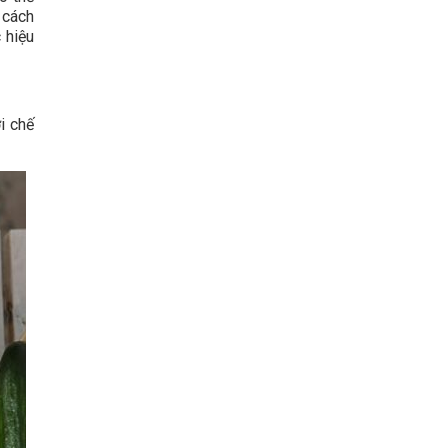
 cách
 hiệu
i chế