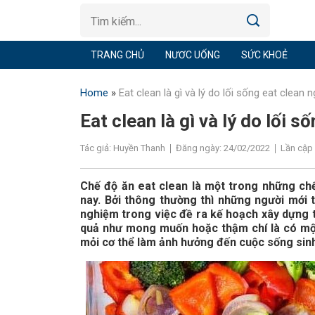
TRANG CHỦ
NƯƠC UỐNG
SỨC KHOẺ
Home
»
Eat clean là gì và lý do lối sống eat clean
Eat clean là gì và lý do lối 
Tác giả: Huyền Thanh
Đăng ngày: 24/02/2022
Lần cập 
Chế độ ăn eat clean là một trong những ch
nay. Bởi thông thường thì những người mới t
nghiệm trong việc đề ra kế hoạch xây dựng 
quả như mong muốn hoặc thậm chí là có mộ
mỏi cơ thể làm ảnh hưởng đến cuộc sống sin