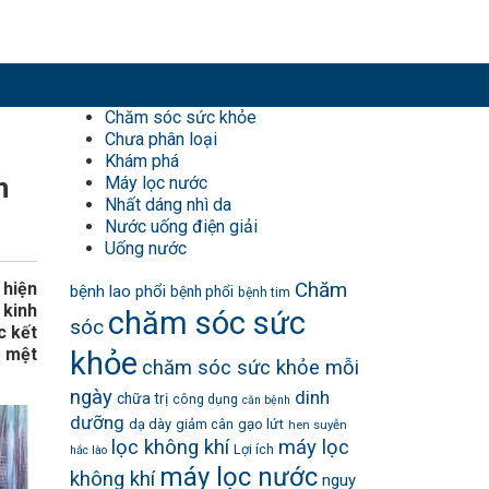
Chăm sóc sức khỏe
Chưa phân loại
Khám phá
n
Máy lọc nước
Nhất dáng nhì da
Nước uống điện giải
Uống nước
Chăm
 hiện
bệnh lao phổi
bệnh phổi
bệnh tim
 kinh
chăm sóc sức
sóc
c kết
, mệt
khỏe
chăm sóc sức khỏe mỗi
ngày
dinh
chữa trị
công dụng
căn bệnh
dưỡng
dạ dày
giảm cân
gạo lứt
hen suyễn
lọc không khí
máy lọc
Lợi ích
hắc lào
máy lọc nước
không khí
nguy