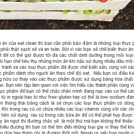
về ăn của eat clean thì bạn cần phải bảo đảm là những loại thực
hải thật sạch sẽ và an toàn. Bởi vì các bạn sẽ chế biến thức ăn
để có thể giữ được tối đa các chất dinh dưỡng trong mỗi loại
ải hạn chế tiêu thụ những món ăn khi nấu sử dụng nhiều dầu mỡ
 tránh xa các loại thực phẩm đã được chế biến sẵn, cùng với các
 phẩm dành cho người ăn theo chế độ eat . Nếu bạn có điều kiệ
ng hữu cơ thay vào các thực phẩm được sử dụng bằng hóa chất
nào. Bạn nên tập làm quen với việc tìm hiểu các thành phần cùng vớ
hực phẩm để bạn có thể chắc chắn mình đang nạp vào cơ thể các
 từ in ngoài bao bì như free-gluten hay có thể là low-sodium đán
ên thông thái bằng cách là sẽ chọn các loại thực phẩm có dòn
. Khi trong rau củ có chứa nhiều các loại vitamin cùng với các ch
u tiên sử dụng rau củ trong các bữa ăn để có thể phát huy được
ay ăn ngọt thì đường chắc sẽ là một thứ mà bạn không thể thiếu 
hiều đường thì bạn có thể tìm đến những loại gia vị thay thế kh
 dừa hay thậm chí là đường thốt nốt. Ngoài ra, nếu bạn muốn c