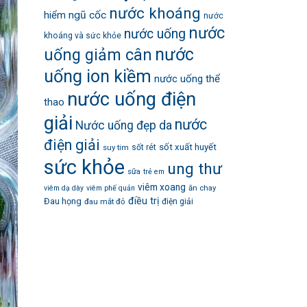
nước khoáng
hiểm
ngũ cốc
nước
nước
nước uống
khoáng và sức khỏe
nước
uống giảm cân
uống ion kiềm
nước uống thể
nước uống điện
thao
giải
nước
Nước uống đẹp da
điện giải
sốt xuất huyết
suy tim
sốt rét
sức khỏe
ung thư
sữa
trẻ em
viêm xoang
ăn chay
viêm dạ dày
viêm phế quản
điều trị
Đau họng
đau mắt đỏ
điện giải