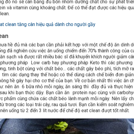
ng đó nó sẽ cân bằng đủ bốn nhóm dưỡng chất cho sự phát triể
ein và vitamin cùng khoáng chất. Để có thể đạt được các hiệu qu
lean.
at clean tăng cân hiệu quả dành cho người gầy
ean
 chưa hề đủ mà các bạn cần phải kết hợp với một chế độ ăn dinh 
 uống đã nghiên cứu việc ăn uống chiếm đến 70% thành công của c
ăn sạch và được rất nhiều bác sĩ đã khuyến khích người giảm câ
ới phương pháp Low carb hay phương pháp Keto thì các phương
g, tinh bột cùng với chất béo… các chất gây béo phì, tích mỡ ra
 tìm các dạng thay thế hoặc có thể dùng cách chế biến đơn giản
ông hề gây hại cho cơ thể của bạn. Về cơ bản nhất thì việc ăn c
hư: nên ăn 6 bữa nhỏ mỗi ngày, ăn sáng thì đầy đủ và thực hiện
 sau khi bạn thức dậy. Bạn cần ăn protein nạc cùng với carbohy
hực phẩm cùng chứa các chất béo lành mạnh mỗi ngày. Nên lấy ch
ừ trong các loại trái cây, rau quả tươi. Bạn cần kiểm soát nghiêm
ên uống từ 2 đến 3 lít nước để chế độ eat clean đượt tốt nhất.