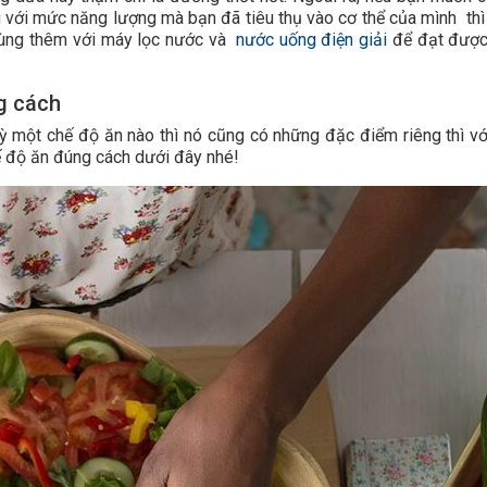
 với mức năng lượng mà bạn đã tiêu thụ vào cơ thể của mình thì
 dùng thêm với máy lọc nước và
nước uống điện giải
để đạt được
g cách
ỳ một chế độ ăn nào thì nó cũng có những đặc điểm riêng thì vớ
ế độ ăn đúng cách dưới đây nhé!