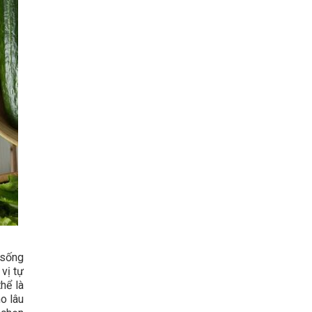
 sống
vị tự
hể là
o lâu