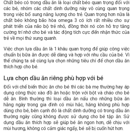
Chất béo có trong dầu ăn là loại chất béo quan trọng đối với
các bé, nhóm các chất dinh dưỡng này vô cùng quan trọng
trong việc bổ sung năng lượng cho trẻ. Quan trọng hơn nữa là
chất béo không bão hòa omega 3 có ích rất nhiều cho sự
phát triển của não bộ trẻ nhỏ, đồng thời nó còn hỗ trợ tăng
cường trí nhớ cho bé và tác động tích cực đến nhận thức của
trẻ về mọi thứ xung quanh.
Việc chọn lựa dầu ăn là 1 khâu quan trọng để giúp công việc
chuẩn bị bữa ăn được dễ dàng và hợp với nhu cầu của bé. Vì
thế chúng ta sẽ cùng lựa chọn những tiêu chí để chọn dầu ăn
thích hợp cho bé.
Lựa chọn dầu ăn riêng phù hợp với bé
Đối với chế biến thức ăn cho bé thì các bà mẹ thường hay áp
dụng công thức xào đồ ăn hoặc trộn với bột và cháo cho bé
dễ ăn. Bình thường thì loại dầu ăn nấu cho những bữa ăn
hằng ngày trong gia đình có mùi hắc, hăng không phù hợp
dùng cho bé, bên cạnh đó là chất dinh dưỡng có trong dầu ăn
thường ngày cũng không được sử dụng cho bé tập ăn. Sử
dụng dầu ăn thích hợp sẽ giúp bé ăn ngon hơn, dễ chịu với
mùi hương, không có cảm giác ngấy, bé sẽ bị cuốn hút hơn.