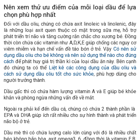
Nên xem thử ưu điểm của mỗi loại dầu để lựa
chọn phù hợp nhất
Đối với dầu oliu, chúng có chứa axit linoleic và linolenic, đây
là những loại axit quen thuộc có mặt trong sữa mẹ, hỗ trợ
phát triển trí não và tăng cường rắn chắc cho xương bé. Đồng
thời còn chứa các vitamin như A,D,K,E giúp chống các nguy cơ
viêm nhiễm và hạn chế vấn đề táo bón ở trẻ. Vậy
Có nên sử
dụng dầu oliu cho bé không và nên sử dụng thế nào cho đúng
cách
để phát huy giá trị thần kì của loại dầu ăn này. Bên cạnh
đó chúng ta có thể
Liệt kê các công dụng của dầu oliu và
cách sử dụng dầu oliu tốt cho sức khỏe
, phù hợp dùng cho
người trưởng thành.
Dầu gấc thì có chứa hàm lượng vitamin A và E giúp bé khỏe
khắn và phòng ngừa những vấn đề về mắt.
Ngoài ra phải kể đến dầu cá, chúng có chứa 2 thành phần là
EPA và DHA giúp ích rất nhiều cho sự hình thành và phát triển
não bộ ở trẻ.
Dầu mè thì có chứa lượng calo lớn cùng với đó là nhiều chất
béo không bão hòa, axit omega3, 6, đồng thời là vitamin E,B,