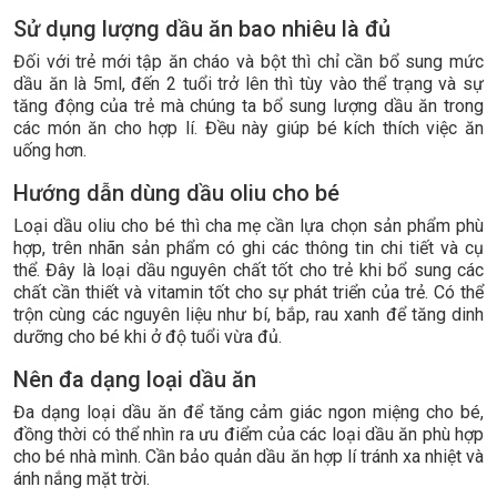
Sử dụng lượng dầu ăn bao nhiêu là đủ
Đối với trẻ mới tập ăn cháo và bột thì chỉ cần bổ sung mức
dầu ăn là 5ml, đến 2 tuổi trở lên thì tùy vào thể trạng và sự
tăng động của trẻ mà chúng ta bổ sung lượng dầu ăn trong
các món ăn cho hợp lí. Đều này giúp bé kích thích việc ăn
uống hơn.
Hướng dẫn dùng dầu oliu cho bé
Loại dầu oliu cho bé thì cha mẹ cần lựa chọn sản phẩm phù
hợp, trên nhãn sản phẩm có ghi các thông tin chi tiết và cụ
thể. Đây là loại dầu nguyên chất tốt cho trẻ khi bổ sung các
chất cần thiết và vitamin tốt cho sự phát triển của trẻ. Có thể
trộn cùng các nguyên liệu như bí, bắp, rau xanh để tăng dinh
dưỡng cho bé khi ở độ tuổi vừa đủ.
Nên đa dạng loại dầu ăn
Đa dạng loại dầu ăn để tăng cảm giác ngon miệng cho bé,
đồng thời có thể nhìn ra ưu điểm của các loại dầu ăn phù hợp
cho bé nhà mình. Cần bảo quản dầu ăn hợp lí tránh xa nhiệt và
ánh nắng mặt trời.