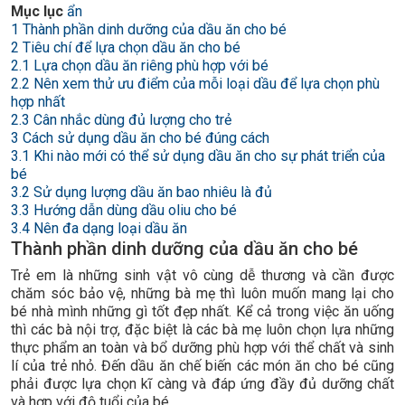
Mục lục
ẩn
1
Thành phần dinh dưỡng của dầu ăn cho bé
2
Tiêu chí để lựa chọn dầu ăn cho bé
2.1
Lựa chọn dầu ăn riêng phù hợp với bé
2.2
Nên xem thử ưu điểm của mỗi loại dầu để lựa chọn phù
hợp nhất
2.3
Cân nhắc dùng đủ lượng cho trẻ
3
Cách sử dụng dầu ăn cho bé đúng cách
3.1
Khi nào mới có thể sử dụng dầu ăn cho sự phát triển của
bé
3.2
Sử dụng lượng dầu ăn bao nhiêu là đủ
3.3
Hướng dẫn dùng dầu oliu cho bé
3.4
Nên đa dạng loại dầu ăn
Thành phần dinh dưỡng của dầu ăn cho bé
Trẻ em là những sinh vật vô cùng dễ thương và cần được
chăm sóc bảo vệ, những bà mẹ thì luôn muốn mang lại cho
bé nhà mình những gì tốt đẹp nhất. Kể cả trong việc ăn uống
thì các bà nội trợ, đặc biệt là các bà mẹ luôn chọn lựa những
thực phẩm an toàn và bổ dưỡng phù hợp với thể chất và sinh
lí của trẻ nhỏ. Đến dầu ăn chế biến các món ăn cho bé cũng
phải được lựa chọn kĩ càng và đáp ứng đầy đủ dưỡng chất
và hợp với độ tuổi của bé.