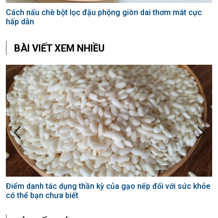
Cách nấu chè bột lọc đậu phộng giòn dai thơm mát cực
hấp dẫn
BÀI VIẾT XEM NHIỀU
Điểm danh tác dụng thần kỳ của gạo nếp đối với sức khỏe
G
có thể bạn chưa biết
s