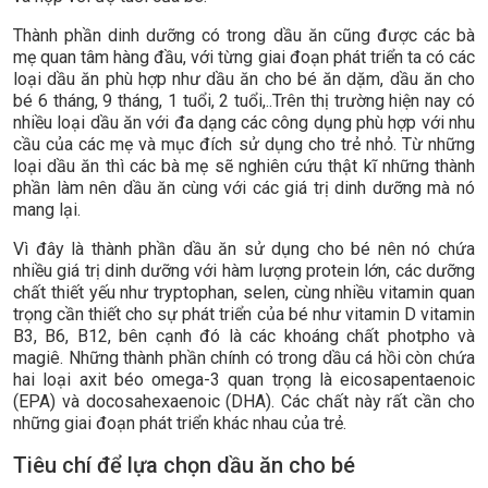
Thành phần dinh dưỡng có trong dầu ăn cũng được các bà
mẹ quan tâm hàng đầu, với từng giai đoạn phát triển ta có các
loại dầu ăn phù hợp như dầu ăn cho bé ăn dặm, dầu ăn cho
bé 6 tháng, 9 tháng, 1 tuổi, 2 tuổi,..Trên thị trường hiện nay có
nhiều loại dầu ăn với đa dạng các công dụng phù hợp với nhu
cầu của các mẹ và mục đích sử dụng cho trẻ nhỏ. Từ những
loại dầu ăn thì các bà mẹ sẽ nghiên cứu thật kĩ những thành
phần làm nên dầu ăn cùng với các giá trị dinh dưỡng mà nó
mang lại.
Vì đây là thành phần dầu ăn sử dụng cho bé nên nó chứa
nhiều giá trị dinh dưỡng với hàm lượng protein lớn, các dưỡng
chất thiết yếu như tryptophan, selen, cùng nhiều vitamin quan
trọng cần thiết cho sự phát triển của bé như vitamin D vitamin
B3, B6, B12, bên cạnh đó là các khoáng chất photpho và
magiê. Những thành phần chính có trong dầu cá hồi còn chứa
hai loại axit béo omega-3 quan trọng là eicosapentaenoic
(EPA) và docosahexaenoic (DHA). Các chất này rất cần cho
những giai đoạn phát triển khác nhau của trẻ.
Tiêu chí để lựa chọn dầu ăn cho bé