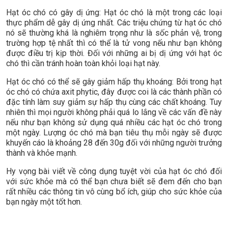
Hạt óc chó có gây dị ứng: Hạt óc chó là một trong các loại
thực phẩm dễ gây dị ứng nhất. Các triệu chứng từ hạt óc chó
nó sẽ thường khá là nghiêm trọng như là sốc phản vệ, trong
trường hợp tệ nhất thì có thể là tử vong nếu như bạn không
được điều trị kịp thời. Đối với những ai bị dị ứng với hạt óc
chó thì cần tránh hoàn toàn khỏi loại hạt này.
Hạt óc chó có thể sẽ gây giảm hấp thụ khoáng: Bởi trong hạt
óc chó có chứa axit phytic, đây được coi là các thành phần có
đặc tính làm suy giảm sự hấp thụ cùng các chất khoáng. Tuy
nhiên thì mọi người không phải quá lo lắng về các vấn đề này
nếu như bạn không sử dụng quá nhiều các hạt óc chó trong
một ngày. Lượng óc chó mà bạn tiêu thụ mỗi ngày sẽ được
khuyến cáo là khoảng 28 đến 30g đối với những người trưởng
thành và khỏe mạnh.
Hy vọng bài viết về công dụng tuyệt vời của hạt óc chó đối
với sức khỏe mà có thể bạn chưa biết sẽ đem đến cho bạn
rất nhiều các thông tin vô cùng bổ ích, giúp cho sức khỏe của
bạn ngày một tốt hơn.