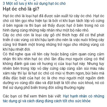
3
Một số lưu ý khi sử dụng hạt óc chó
Hạt óc chó là gì?
Hạt óc chó là loại hạt đã được sản xuất từ cây óc chó. Hạt óc
chó có tên gọi như hiện tại là bởi vì khi bạn tách lớp vỏ cứng
ở bên ngoài ra thì bạn sẽ thấy được hạt ở bên trong nó có
hình dạng cùng những nếp nhăn như một bộ não nhỏ.
Cây óc chó còn là loại cây gỗ chỉ thích hợp để có thể phát
triển ở các vùng có khí hậu lạnh cho nên là việc nuôi trồng cây
cũng trở thành một trong những trở ngại cho những vùng có
khí hậu nhiệt đới.
Có thể nghe qua về tên cây hoặc bằng cảm quan cùng cảm
nhận thì khi nhìn hạt óc chó lần đầu mọi người cũng có thể
không đánh giá cao về hương vị của loại hạt này. Nhưng tuy
nhiên bên trong lớp vỏ dày cứng cáp cùng sần sùi màu nâu
xám này thì lại là hạt óc chó có mùi vị thơm ngon, bùi béo mà
điều đặc biệt của hạt óc là cho mọi người một nguồn dinh
dưỡng vo cùng dồi dào và đặt biệt là tốt cho sức khoẻ, nó có
thể sử dụng phổ biến trong đời sống thường ngày.
Các bạn có thể xem thêm bài viết:
Hạt hạnh nhân có những
tác dụng gì và cách dùng đúng cách tốt cho sức khỏe