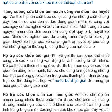
hạt óc chó đối với sức khỏe mà có thể bạn chưa biết
Tăng cường sức khỏe tim mạch cùng với điều hòa huyết
áp:
Với thành phần chất béo có lợi cùng với những chất chống
oxy hóa thì óc chó còn có tác dụng giảm mỡ máu cùng với
các nguy cơ tắc nghẽn và xơ vữa mạch máu. Một trong số các
nguyên nhân dẫn đến bệnh tim cùng đột quỵ là bị huyết áp
cao. Nhiều các nghiên cứu đã chứng minh được là tác dụng
giảm huyết áp hiệu quả kể cả ở người bị huyết áp cao cùng
với những người thường bị căng thẳng của hạt óc chó.
Hộ trợ sức khỏe tuổi già:
Khi về già thì sức khỏe thể chất
cùng với các khả năng vận động bị ảnh hưởng là rất nhiều.
Để có thể cải thiện những điều đó thì bạn nên duy trì các thói
quen ăn uống lành mạnh, hạt óc chó cũng là một trong những
loại hạt có đóng góp rất lớn trong các thành phần dinh dưỡng.
Bạn có thể dùng kết hợp với
nước bù điện giải
để mang lại
hiệu quẻ sử dụng cao nhất.
Hỗ trợ sức khỏe sinh sản nam giới:
Với các chế độ ăn
nhanh cùng nhiều thực phẩm đã được chế biến sẵn cùng
đường, nhiều ngũ cốc có thể khiến cho các chức năng của
tinh trùng bị giảm đi. Các nghiên cứu khoa học gần đây về sử