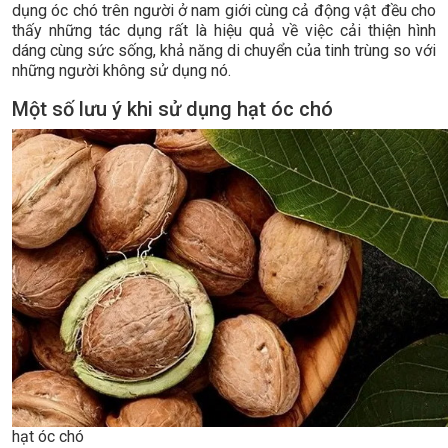
dụng óc chó trên người ở nam giới cùng cả động vật đều cho
thấy những tác dụng rất là hiệu quả về việc cải thiện hình
dáng cùng sức sống, khả năng di chuyển của tinh trùng so với
những người không sử dụng nó.
Một số lưu ý khi sử dụng hạt óc chó
hạt óc chó