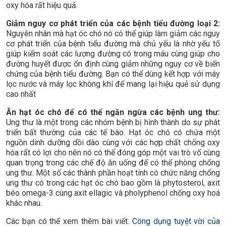
oxy hóa rất hiệu quả.
Giảm nguy cơ phát triển của các bệnh tiểu đường loại 2:
Nguyên nhân mà hạt óc chó nó có thể giúp làm giảm các nguy
cơ phát triển của bệnh tiểu đường mà chủ yếu là nhờ yếu tố
giúp kiểm soát các lượng đường có trong máu cùng giúp cho
đường huyết được ổn định cùng giảm những nguy cơ về biến
chứng của bệnh tiểu đường. Bạn có thể dùng kết hợp với máy
lọc nước và máy lọc không khí để mang lại hiệu quẻ sử dụng
cao nhất
Ăn hạt óc chó để có thể ngăn ngừa các bệnh ung thư:
Ung thư là một trong các nhóm bệnh bị hình thành do sự phát
triển bất thường của các tế bào. Hạt óc chó có chứa một
nguồn dinh dưỡng dồi dào cùng với các hợp chất chống oxy
hóa rất có lợi cho nên nó có thể đóng góp một vai trò vố cùng
quan trọng trong các chế độ ăn uống để có thể phòng chống
ung thư. Một số các thành phần hoạt tính có chức năng chống
ung thư có trong các hạt óc chó bao gồm là phytosterol, axit
béo omega-3 cùng axit ellagic và pholyphenol chống oxy hoá
khác nhau.
Các bạn có thể xem thêm bài viết:
Công dụng tuyệt vời của