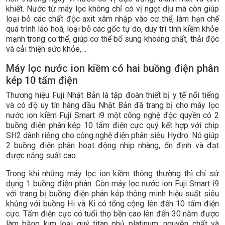
khiết. Nước từ máy lọc không chỉ có vị ngọt dịu mà còn giúp
loại bỏ các chất độc axit xâm nhập vào cơ thể, làm hạn chế
quá trình lão hoá, loại bỏ các gốc tự do, duy trì tính kiềm khỏe
mạnh trong cơ thể, giúp cơ thể bổ sung khoáng chất, thải độc
và cải thiện sức khỏe,…
Máy lọc nước ion kiềm có hai buồng điện phân
kép 10 tấm điện
Thương hiệu Fuji Nhật Bản là tập đoàn thiết bị y tế nổi tiếng
và có độ uy tín hàng đầu Nhật Bản đã trang bị cho máy lọc
nước ion kiềm Fuji Smart i9 một công nghệ độc quyền có 2
buồng điện phân kép 10 tấm điện cực quý kết hợp với chip
SH2 dành riêng cho công nghệ điện phân siêu Hydro. Nó giúp
2 buồng điện phân hoạt động nhịp nhàng, ổn định và đạt
được năng suất cao.
Trong khi những máy lọc ion kiềm thông thường thì chỉ sử
dụng 1 buồng điện phân. Còn máy lọc nước ion Fuji Smart i9
với trang bị buồng điện phân kép thông minh hiệu suất siêu
khủng với buồng Hi và Ki có tổng cộng lên đến 10 tấm điện
cực. Tấm điện cực có tuổi thọ bền cao lên đến 30 năm được
làm bằng kim loại quý titan phủ platinum, nguyên chất và