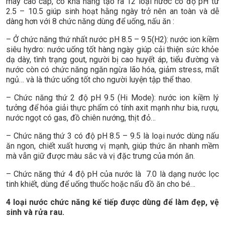
máy cao cấp, có khả năng tạo ra 12 loại nước có độ pH từ
2.5 – 10.5 giúp sinh hoạt hằng ngày trở nên an toàn và dễ
dàng hơn với 8 chức năng dùng để uống, nấu ăn :
– Ở chức năng thứ nhất nước pH 8.5 – 9.5(H2): nước ion kiềm
siêu hydro: nước uống tốt hàng ngày giúp cải thiện sức khỏe
dạ dày, tình trạng gout, người bị cao huyết áp, tiểu đường và
nước còn có chức năng ngăn ngừa lão hóa, giảm stress, mất
ngủ… và là thức uống tốt cho người luyện tập thể thao.
– Chức năng thứ 2 độ pH 9.5 (Hi Mode): nước ion kiềm lý
tưởng để hóa giải thực phẩm có tính axit mạnh như bia, rượu,
nước ngọt có gas, đồ chiên nướng, thịt đỏ…
– Chức năng thứ 3 có độ pH 8.5 – 9.5 là loại nước dùng nấu
ăn ngon, chiết xuất hương vị mạnh, giúp thức ăn nhanh mềm
mà vẫn giữ được màu sắc và vị đặc trưng của món ăn.
– Chức năng thứ 4 độ pH của nước là 7.0 là dạng nước lọc
tinh khiết, dùng để uống thuốc hoặc nấu đồ ăn cho bé…
4 loại nước chức năng kế tiếp được dùng để làm đẹp, vệ
sinh và rửa rau.