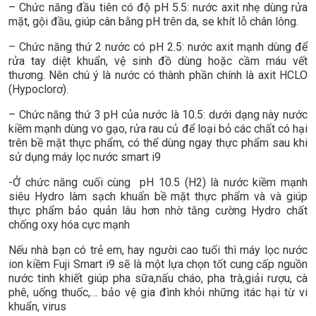
– Chức năng đầu tiên có độ pH 5.5: nước axit nhẹ dùng rửa
mặt, gội đầu, giúp cân bằng pH trên da, se khít lỗ chân lông.
– Chức năng thứ 2 nước có pH 2.5: nước axit mạnh dùng để
rửa tay diệt khuẩn, vệ sinh đồ dùng hoặc cầm máu vết
thương. Nên chú ý là nước có thành phần chính là axit HCLO
(Hypoclorơ).
– Chức năng thứ 3 pH của nước là 10.5: dưới dạng này nước
kiềm mạnh dùng vo gạo, rửa rau củ để loại bỏ các chất có hại
trên bề mặt thực phẩm, có thể dùng ngay thực phẩm sau khi
sử dụng máy lọc nước smart i9
-Ở chức năng cuối cùng pH 10.5 (H2) là nước kiềm mạnh
siêu Hydro làm sạch khuẩn bề mặt thực phẩm và và giúp
thực phẩm bảo quản lâu hơn nhờ tăng cường Hydro chất
chống oxy hóa cực mạnh
Nếu nhà bạn có trẻ em, hay người cao tuổi thì máy lọc nước
ion kiềm Fuji Smart i9 sẽ là một lựa chọn tốt cung cấp nguồn
nước tinh khiết giúp pha sữa,nấu cháo, pha trà,giải rượu, cà
phê, uống thuốc,… bảo vệ gia đình khỏi những itác hại từ vi
khuẩn, virus