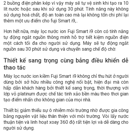
2 buồng điện phân kép vì vậy máy sẽ tự vệ sinh khi tạo ra 10
lít nước hoặc sau khi sử dụng 30 phút. Tính năng này không
sử dụng hoá chất, độ an toàn cao mà lại không tốn chi phí lại
thêm một ưu điểm cho fuji Smart i9,..
Hơn hết nữa, máy lọc nước ion Fuji Smart i9 còn có tính năng
tự động ngắt nguồn thông minh hỗ trợ tiết kiệm nguồn điện
một cách tối đa cho người sử dụng. Máy sẽ tự động ngắt
nguồn sau 30 phút sử dụng và chuyển sang chế độ chờ.
Thiết kế sang trọng cùng bảng điều khiển dễ
thao tác
Máy lọc nước ion kiềm Fuji Smart i9 không chỉ thu hút ở người
dùng bởi sở hữu nhiều công nghệ nổi bật, hiện đại mà còn
hấp dẫn khách hàng bởi thiết kế sang trọng, thời thượng với
lớp vỏ platinum được chế tác tinh xảo bền màu theo thơi gian
tạo điểm nhấn cho không gian của mọi nhà.
Thiết bị giảm thiểu sự ô nhiễm môi trường nhờ được gia công
bằng nguyên vật liệu thân thiện với môi trường. Vòi lấy nước
thuận tiện và linh hoạt xoay 360 độ rất tiện lợi và dễ dàng cho
người sử dụng.