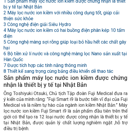
1
Sản phẩm máy lọc nước ion kiềm được chứng nhận là thiết
bị y tế tại Nhật Bản
2
Máy lọc nước ion kiềm với nhiều công dụng tốt, giúp cải
thiện sức khỏe
3
Công nghệ điện giải Siêu Hydro
4
Máy lọc nước ion kiềm có hai buồng điện phân kép 10 tấm
điện
5
Công nghệ màng sợi rỗng giúp loại bỏ hầu hết các chất gây
hại
6
Bộ tiền xử lí nước và công nghệ màng lọc Nano sản xuất tại
Hàn Quốc
7
Được tích hợp các tính năng thông minh
8
Thiết kế sang trọng cùng bảng điều khiển dễ thao tác
Sản phẩm máy lọc nước ion kiềm được chứng
nhận là thiết bị y tế tại Nhật Bản
Ông Toshiyuki Otsuki, Chủ tịch Tập đoàn Fuji Medical đưa ra
ý kiến của mình rằng: “Fuji Smart i9 là bước tiến vĩ đại của Fuji
Medical và là niềm tự hào của ngành ion kiềm Nhật Bản.” Máy
lọc nước ion kiềm Fuji Smart i9 là sản phẩm đầu tiên trên thế
giới có thể tạo ra 12 loại nước được công nhận là thiết bị y tế
tại Nhật Bản, được quản lý chất lượng nghiêm ngặt ,hỗ trợ
điều trị bệnh.