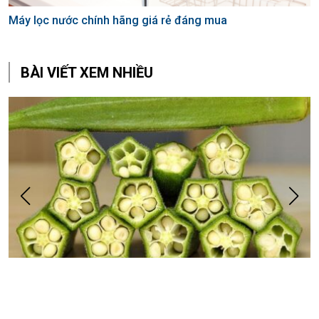
Máy lọc nước chính hãng giá rẻ đáng mua
L
BÀI VIẾT XEM NHIỀU
Liệt kê công dụng tuyệt vời của đậu bắp với sức khỏe bạn
Đ
không nên bỏ qua
g