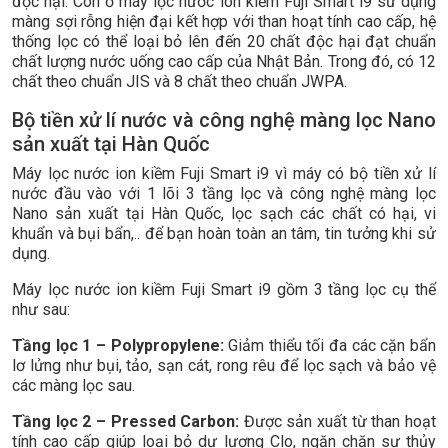
độc hại. Còn ở máy lọc nước ion kiềm Fuji Smart i9 sử dụng
màng sợi rỗng hiện đại kết hợp với than hoạt tính cao cấp, hệ
thống lọc có thể loại bỏ lên đến 20 chất độc hại đạt chuẩn
chất lượng nước uống cao cấp của Nhật Bản. Trong đó, có 12
chất theo chuẩn JIS và 8 chất theo chuẩn JWPA.
Bộ tiền xử lí nước và công nghệ màng lọc Nano
sản xuất tại Hàn Quốc
Máy lọc nước ion kiềm Fuji Smart i9 vì máy có bộ tiền xử lí
nước đầu vào với 1 lõi 3 tầng lọc và công nghệ màng lọc
Nano sản xuất tại Hàn Quốc, lọc sạch các chất có hại, vi
khuẩn và bụi bẩn,.. để bạn hoàn toàn an tâm, tin tưởng khi sử
dụng.
Máy lọc nước ion kiềm Fuji Smart i9 gồm 3 tầng lọc cụ thể
như sau:
Tầng lọc 1 – Polypropylene:
Giảm thiểu tối đa các cặn bẩn
lơ lửng như bụi, tảo, sạn cát, rong rêu để lọc sạch và bảo vệ
các màng lọc sau.
Tầng lọc 2 – Pressed Carbon:
Được sản xuất từ than hoạt
tính cao cấp giúp loại bỏ dư lượng Clo, ngăn chặn sự thủy