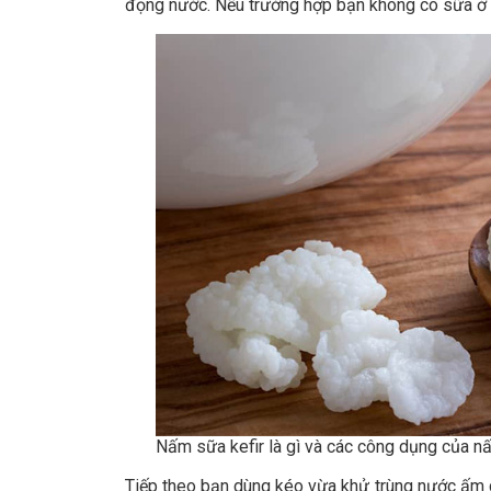
đọng nước. Nếu trường hợp bạn không có sữa ở n
Nấm sữa kefir là gì và các công dụng của n
Tiếp theo bạn dùng kéo vừa khử trùng nước ấm cắ