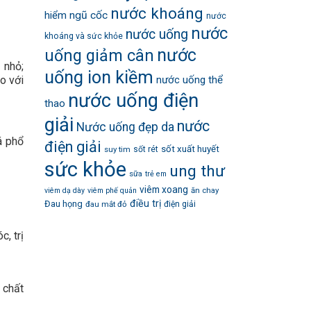
nước khoáng
hiểm
ngũ cốc
nước
nước
nước uống
khoáng và sức khỏe
nước
uống giảm cân
 nhỏ;
uống ion kiềm
o với
nước uống thể
nước uống điện
thao
giải
nước
Nước uống đẹp da
á phổ
điện giải
sốt xuất huyết
suy tim
sốt rét
sức khỏe
ung thư
sữa
trẻ em
viêm xoang
ăn chay
viêm dạ dày
viêm phế quản
điều trị
Đau họng
đau mắt đỏ
điện giải
c, trị
 chất