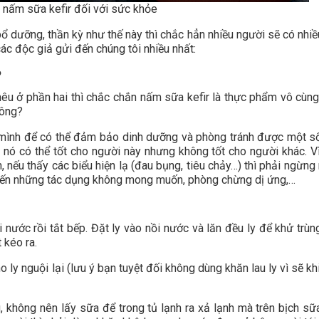
 nấm sữa kefir đối với sức khỏe
bổ dưỡng, thần kỳ như thế này thì chắc hẳn nhiều người sẽ có nhiề
ác độc giả gửi đến chúng tôi nhiều nhất:
?
u ở phần hai thì chắc chắn nấm sữa kefir là thực phẩm vô cùng
hông?
 mình để có thể đảm bảo dinh dưỡng và phòng tránh được một s
 nó có thể tốt cho người này nhưng không tốt cho người khác. Vì
, nếu thấy các biểu hiện lạ (đau bụng, tiêu chảy…) thì phải ngừng 
đến những tác dụng không mong muốn, phòng chừng dị ứng,…
 nước rồi tắt bếp. Đặt ly vào nồi nước và lăn đều ly để khử trùn
 kéo ra.
 ly nguội lại (lưu ý bạn tuyệt đối không dùng khăn lau ly vì sẽ kh
, không nên lấy sữa để trong tủ lạnh ra xả lạnh mà trên bịch sữ