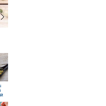
Liệt kê công dụng tuyệt vời của đậu bắp với sức khỏe b
i
i
ất