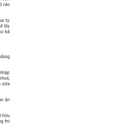
ô ráo
ua tự
ể lấy
hư bã
 dùng
 nhập
khoẻ,
m sữa
ạn ăn
ẽ hữu
g thì