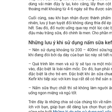
dùng vải màn đậy ly lại, kéo căng, lấy thun cột
thoáng mát khoảng từ 4-6 ngày sẽ thu được sả
Cuối cùng, sau khi bạn nhận được thành phẩm 
nhiên, lưu ý bạn tuyệt đối không dùng thìa để ép
hết. Sau đó, đổ nước uống qua ray một lúc các
đậu màu trắng sữa, đó chính là men. Cho phần me
Những lưu ý khi sử dụng nấm sữa kef
– Nên sử dụng khoảng từ 200 – 400ml sữa/ngày
khi đang đói bởi dạ dày của bạn lúc này sẽ tiết r
– Quá trình lên men và xử lý sẽ tạo ra một mô
vào, đặc biệt là loài nấm mốc. Do đó, bạn phải 
đặc biệt là cho trẻ em. Đặc biệt khi ăn sữa c
Kefir khi tiếp xúc với kim loại rất dễ có thể sản 
– Nấm sữa thực chất thì sẽ không làm người ăn
uống ngon miệng và ngủ tốt.
Trên đây là những chia sẻ của chúng tôi về nấm 
ích với bạn, giúp bạn dễ dàng lựa chọn thực p
cũng nên biết
Những lý do nên sử dụng ngũ cốc