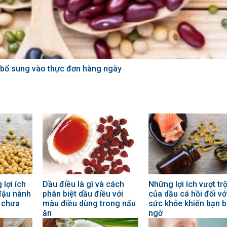
n bổ sung vào thực đơn hàng ngày
lợi ích
Dầu điều là gì và cách
Những lợi ích vượt trộ
đậu nành
phân biệt dầu điều với
của dầu cá hồi đối vớ
 chưa
màu điều dùng trong nấu
sức khỏe khiến bạn b
ăn
ngờ