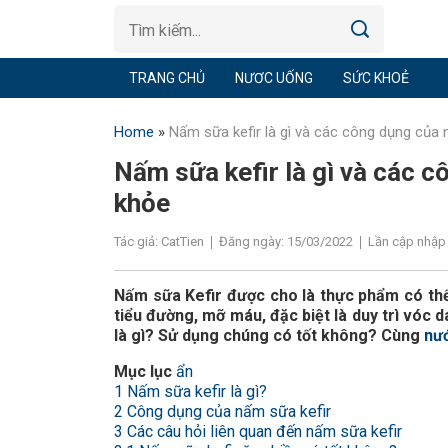
TRANG CHỦ
NƯƠC UỐNG
SỨC KHOẺ
Home
»
Nấm sữa kefir là gì và các công dụng của 
Nấm sữa kefir là gì và các c
khỏe
Tác giả: CatTien
Đăng ngày: 15/03/2022
Lần cập nhập 
Nấm sữa Kefir được cho là thực phẩm có thể
tiểu đường, mỡ máu, đặc biệt là duy trì vóc 
là gì? Sử dụng chúng có tốt không? Cùng
nướ
Mục lục
ẩn
1
Nấm sữa kefir là gì?
2
Công dụng của nấm sữa kefir
3
Các câu hỏi liên quan đến nấm sữa kefir