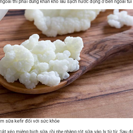
goài thì phải dùng khăn khô lau sạch nước đọng ở bên ngoài túi
ấm sữa kefir đối với sức khỏe
t xéo miệng bịch sữa, rồi nhẹ nhàng rót sữa vào ly từ từ. Sau đ