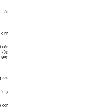
u câu
 dinh
ố căn
 vậy,
ngay.
g sau
iến ly
a còn