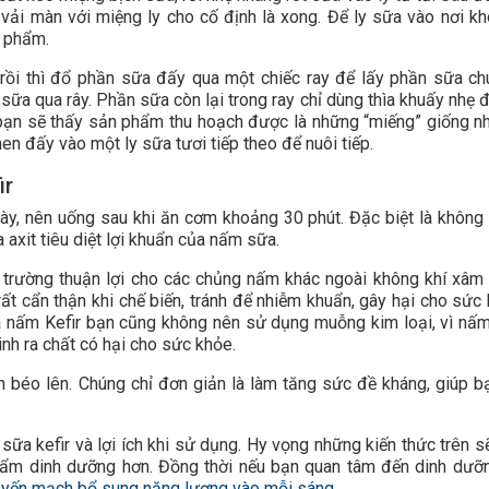
 vải màn với miệng ly cho cố định là xong. Để ly sữa vào nơi kh
n phẩm.
rồi thì đổ phần sữa đấy qua một chiếc ray để lấy phần sữa ch
 sữa qua rây. Phần sữa còn lại trong ray chỉ dùng thìa khuấy nhẹ đ
 bạn sẽ thấy sản phẩm thu hoạch được là những “miếng” giống n
n đấy vào một ly sữa tươi tiếp theo để nuôi tiếp.
ir
, nên uống sau khi ăn cơm khoảng 30 phút. Đặc biệt là không
a axit tiêu diệt lợi khuẩn của nấm sữa.
i trường thuận lợi cho các chủng nấm khác ngoài không khí xâm
rất cẩn thận khi chế biến, tránh để nhiễm khuẩn, gây hại cho sức 
hua nấm Kefir bạn cũng không nên sử dụng muỗng kim loại, vì nấ
sinh ra chất có hại cho sức khỏe.
 béo lên. Chúng chỉ đơn giản là làm tăng sức đề kháng, giúp b
sữa kefir và lợi ích khi sử dụng. Hy vọng những kiến thức trên s
hẩm dinh dưỡng hơn. Đồng thời nếu bạn quan tâm đến dinh dưỡn
 yến mạch bổ sung năng lượng vào mỗi sáng.