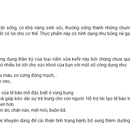
vật sống, có khả năng sinh sôi, thường sống thành những chụm
ất có lợi cho cơ thể. Thực phẩm này có hình dạng như bỏng nẻ gạ
ng dụng thần kỳ của loại nấm sữa kefir này bởi chúng chưa qu
có nhiều lợi ích cho sức khoẻ của bạn với một số công dụng như:
iếu máu, xơ cứng động mạch,…
p cao,…
 của tế bào mỡ đặc biệt ở vùng bụng
 giúp kéo dài sự trẻ trung cho con người. Hỗ trợ tái tạo tế bào tó
đen hơn.
én ăn, chán nản, mệt mỏi, buồn bã.
c khuyên dùng để cải thiện tình trạng bệnh, bổ sung thêm dưỡng