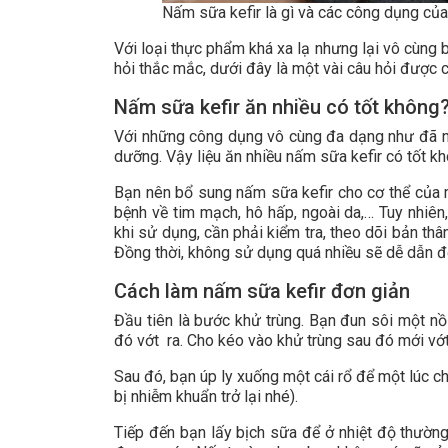
Nấm sữa kefir là gì và các công dụng của
Với loại thực phẩm khá xa lạ nhưng lại vô cùng 
hỏi thắc mắc, dưới đây là một vài câu hỏi được c
Nấm sữa kefir ăn nhiều có tốt không
Với những công dụng vô cùng đa dạng như đã nê
dưỡng. Vậy liệu ăn nhiều nấm sữa kefir có tốt k
Bạn nên bổ sung nấm sữa kefir cho cơ thể của
bệnh về tim mạch, hô hấp, ngoài da,… Tuy nhiên,
khi sử dụng, cần phải kiểm tra, theo dõi bản thân
Đồng thời, không sử dụng quá nhiều sẽ dễ dẫn 
Cách làm nấm sữa kefir đơn giản
Đầu tiên là bước khử trùng. Bạn đun sôi một nồi
đó vớt ra. Cho kéo vào khử trùng sau đó mới vớt
Sau đó, bạn úp ly xuống một cái rổ để một lúc cho
bị nhiễm khuẩn trở lại nhé).
Tiếp đến bạn lấy bịch sữa để ở nhiệt độ thường