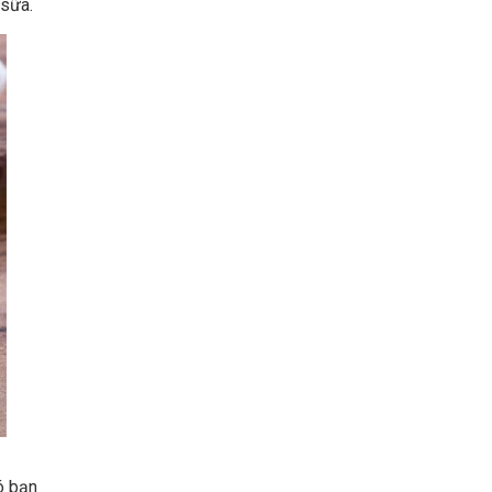
 sữa.
ó bạn