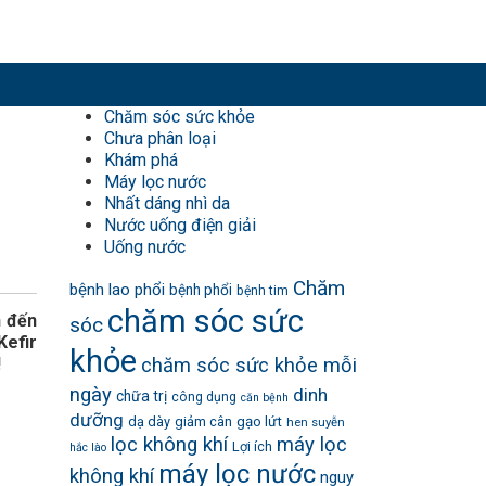
Chăm sóc sức khỏe
Chưa phân loại
Khám phá
Máy lọc nước
Nhất dáng nhì da
Nước uống điện giải
Uống nước
Chăm
bệnh lao phổi
bệnh phổi
bệnh tim
chăm sóc sức
h đến
sóc
Kefir
khỏe
!
chăm sóc sức khỏe mỗi
ngày
dinh
chữa trị
công dụng
căn bệnh
dưỡng
dạ dày
giảm cân
gạo lứt
hen suyễn
lọc không khí
máy lọc
Lợi ích
hắc lào
máy lọc nước
không khí
nguy