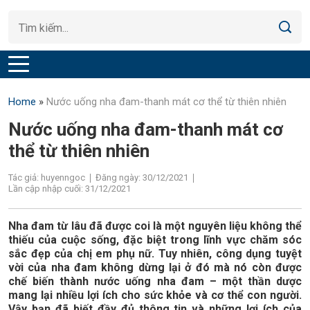
Home
»
Nước uống nha đam-thanh mát cơ thể từ thiên nhiên
Nước uống nha đam-thanh mát cơ
thể từ thiên nhiên
Tác giả: huyenngoc
Đăng ngày: 30/12/2021
Lần cập nhập cuối: 31/12/2021
Nha đam từ lâu đã được coi là một nguyên liệu không thể
thiếu của cuộc sống, đặc biệt trong lĩnh vực chăm sóc
sắc đẹp của chị em phụ nữ. Tuy nhiên, công dụng tuyệt
vời của nha đam không dừng lại ở đó mà nó còn được
chế biến thành nước uống nha đam – một thần dược
mang lại nhiều lợi ích cho sức khỏe và cơ thể con người.
Vậy bạn đã biết đầy đủ thông tin và những lợi ích của