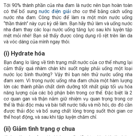
Tới 90% thành phần của nha đam là nước nên bạn hoàn toàn
có thể bổ sung
nước điện giải
cho cơ thể bằng cách uống
nước nha đam. Công thức để làm ra một món nước uống
“thần thánh” này cực kỳ dễ làm. Bạn hãy thử làm và uống nước
nha đam thay các loại nước uống tăng lực sau khi luyện tập
mệt mỏi nhé! Bạn sẽ thấy được công dụng rõ rệt trên làn da
và vóc dáng của mình ngay thôi.
(i) Hydrate hóa
Bạn đang lo lắng về tình trạng mất nước của cơ thể nhưng lại
cảm thấy quá nhàm chán khi suốt ngày phải uống một loại
nước lọc bình thường? Vậy thì bạn nên thử nước uống nha
đam xem. Vì trong nước uống nha đam chứa một hàm lượng
lớn các thành phần chất dinh dưỡng tốt nhất giúp tối ưu hóa
năng lượng của các bộ phận bên trong cơ thể. Đặc biệt là 2
cơ quan gan và thận nắm giữ nhiệm vụ quan trọng trong cơ
thể là thải độc máu và bài tiết nước tiểu và mồ hôi, do đó cần
được thải độc và bổ sung chất lỏng trong suốt thời gian cơ
thể hoạt động, và sau khi tập luyện chăm chỉ.
(ii) Giảm tình trạng ợ chua