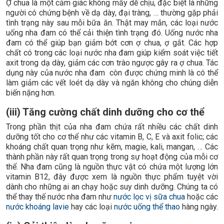
Ợ chua là một cảm giác không mấy dễ chịu, đặc biệt là những
người có chứng bệnh về dạ dày, đại tràng, … thường gặp phải
tình trạng này sau mỗi bữa ăn. Thật may mắn, các loại nước
uống nha đam có thể cải thiện tình trạng đó. Uống nước nha
đam có thể giúp bạn giảm bớt cơn ợ chua, ợ gắt. Các hợp
chất có trong các loại nước nha đam giúp kiểm soát việc tiết
axit trong dạ dày, giảm các cơn trào ngược gây ra ợ chua. Tác
dụng này của nước nha đam còn được chứng minh là có thể
làm giảm các vết loét dạ dày và ngăn không cho chúng diễn
biến nặng hơn.
(iii) Tăng cường chất dinh dưỡng cho cơ thể
Trong phần thịt của nha đam chứa rất nhiều các chất dinh
dưỡng tốt cho cơ thể như các vitamin B, C, E và axit folic; các
khoáng chất quan trọng như kẽm, magie, kali, mangan, … Các
thành phần này rất quan trọng trong sự hoạt động của mỗi cơ
thể. Nha đam cũng là nguồn thực vật có chứa một lượng lớn
vitamin B12, đây được xem là nguồn thực phẩm tuyệt vời
dành cho những ai an chạy hoặc suy dinh dưỡng. Chúng ta có
thể thay thế nước nha đam như
nước lọc vị sữa chua
hoặc các
nước khoáng lavie
hay các loại
nước uống thể thao
hàng ngày.