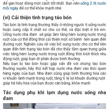
để gan hoạt động một cách tốt nhất. Bạn nên
uống 2 lít nước
mỗi ngày
để cơ thể khỏe mạnh nhé.
(vi) Cải thiện tình trạng táo bón
Táo bón là tình trạng thường thấy ở những người ít uống nước
hoặc cung cấp ít chất xơ cho cơ thể, và đặc biệt ở trẻ em.
Uống nước nha đam sẽ giúp làm tăng hàm lượng nước trong
ruột của cơ thể đồng thời cải thiện một số bệnh liên quan đến
đường ruột. Nghiên cứu về việc bổ sung nước cho cơ thể liên
quan đến tình trạng táo bón đã cho thấy tầm quan trọng giữa
việc tăng hàm lượng nước trong ruột đồng thời kích thích nhu
động ruột, giúp bạn đi phân được bình thường.
Nếu bạn bị táo bón hoặc gặp vấn đề với chứng táo bón
thường xuyên, hãy thử kết hợp nước nha đam vào thói quen
hàng ngày của bạn. Nha đam cũng giúp bình thường hóa các
vi khuẩn lành mạnh trong ruột, tăng tỉ lệ lợi khuẩn đường ruột
giúp hệ tiêu hóa của bạn được cân bằng, khỏe mạnh.
Tác dụng phụ khi lạm dụng nước uống nha
đam