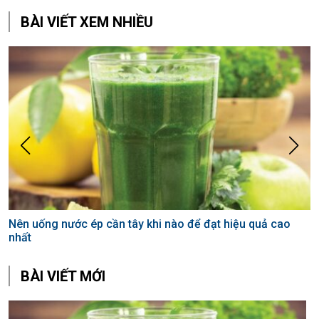
BÀI VIẾT XEM NHIỀU
Nên uống nước ép cần tây khi nào để đạt hiệu quả cao
K
nhất
BÀI VIẾT MỚI