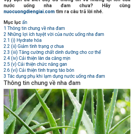
nước uống nha đam chưa? Hãy cùng
nuocuongdiengiai.com
tìm ra câu trả lời nhé.
Mục lục
ẩn
1
Thông tin chung về nha đam
2
Những lợi ích tuyệt vời của nước uống nha đam
2.1
(i) Hydrate hóa
2.2
(ii) Giảm tình trạng ợ chua
2.3
(iii) Tăng cường chất dinh dưỡng cho cơ thể
2.4
(iv) Cải thiện làn da căng mịn
2.5
(v) Cải thiện chức năng gan
2.6
(vi) Cải thiện tình trạng táo bón
3
Tác dụng phụ khi lạm dụng nước uống nha đam
Thông tin chung về nha đam