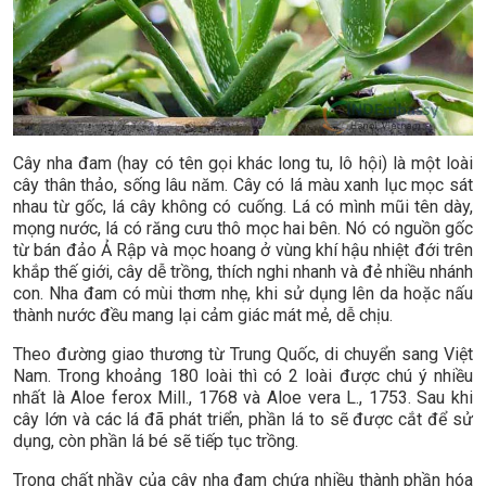
Cây nha đam (hay có tên gọi khác long tu, lô hội) là một loài
cây thân thảo, sống lâu năm. Cây có lá màu xanh lục mọc sát
nhau từ gốc, lá cây không có cuống. Lá có mình mũi tên dày,
mọng nước, lá có răng cưu thô mọc hai bên. Nó có nguồn gốc
từ bán đảo Ả Rập và mọc hoang ở vùng khí hậu nhiệt đới trên
khắp thế giới, cây dễ trồng, thích nghi nhanh và đẻ nhiều nhánh
con. Nha đam có mùi thơm nhẹ, khi sử dụng lên da hoặc nấu
thành nước đều mang lại cảm giác mát mẻ, dễ chịu.
Theo đường giao thương từ Trung Quốc, di chuyển sang Việt
Nam. Trong khoảng 180 loài thì có 2 loài được chú ý nhiều
nhất là Aloe ferox Mill., 1768 và Aloe vera L., 1753. Sau khi
cây lớn và các lá đã phát triển, phần lá to sẽ được cắt để sử
dụng, còn phần lá bé sẽ tiếp tục trồng.
Trong chất nhầy của cây nha đam chứa nhiều thành phần hóa