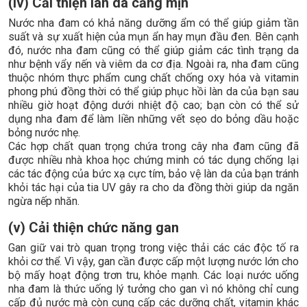
(iv) Cải thiện làn da căng mịn
Nước nha đam có khả năng dưỡng ẩm có thể giúp giảm tần
suất và sự xuất hiện của mụn ẩn hay mụn đầu đen. Bên cạnh
đó, nước nha đam cũng có thể giúp giảm các tình trạng da
như bệnh vẩy nến và viêm da cơ địa. Ngoài ra, nha đam cũng
thuộc nhóm thực phẩm cung chất chống oxy hóa và vitamin
phong phú đồng thời có thể giúp phục hồi làn da của bạn sau
nhiều giờ hoạt động dưới nhiệt độ cao; bạn còn có thể sử
dụng nha đam để làm liền những vết sẹo do bỏng dầu hoặc
bỏng nước nhẹ.
Các hợp chất quan trọng chứa trong cây nha đam cũng đã
được nhiều nhà khoa học chứng minh có tác dụng chống lại
các tác động của bức xạ cực tím, bảo vệ làn da của bạn tránh
khỏi tác hại của tia UV gây ra cho da đồng thời giúp da ngăn
ngừa nếp nhăn.
(v) Cải thiện chức năng gan
Gan giữ vai trò quan trọng trong việc thải các các độc tố ra
khỏi cơ thể. Vì vậy, gan cần được cấp một lượng nước lớn cho
bộ mấy hoạt động trơn tru, khỏe mạnh. Các loại nước uống
nha đam là thức uống lý tưởng cho gan vì nó không chỉ cung
cấp đủ nước mà còn cung cấp các dưỡng chất, vitamin khác