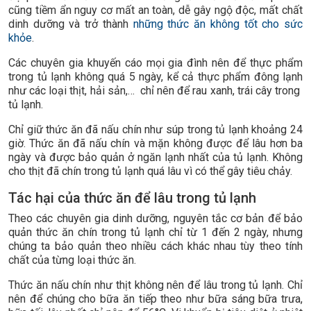
cũng tiềm ẩn nguy cơ mất an toàn, dễ gây ngộ độc, mất chất
dinh dưỡng và trở thành
những thức ăn không tốt cho sức
khỏe
.
Các chuyên gia khuyến cáo mọi gia đình nên để thực phẩm
trong tủ lạnh không quá 5 ngày, kể cả thực phẩm đông lạnh
như các loại thịt, hải sản,… chỉ nên để rau xanh, trái cây trong
tủ lạnh.
Chỉ giữ thức ăn đã nấu chín như súp trong tủ lạnh khoảng 24
giờ. Thức ăn đã nấu chín và mặn không được để lâu hơn ba
ngày và được bảo quản ở ngăn lạnh nhất của tủ lạnh. Không
cho thịt đã chín trong tủ lạnh quá lâu vì có thể gây tiêu chảy.
Tác hại của thức ăn để lâu trong tủ lạnh
Theo các chuyên gia dinh dưỡng, nguyên tắc cơ bản để bảo
quản thức ăn chín trong tủ lạnh chỉ từ 1 đến 2 ngày, nhưng
chúng ta bảo quản theo nhiều cách khác nhau tùy theo tính
chất của từng loại thức ăn.
Thức ăn nấu chín như thịt không nên để lâu trong tủ lạnh. Chỉ
nên để chúng cho bữa ăn tiếp theo như bữa sáng bữa trưa,