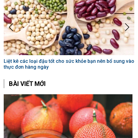
Liệt kê các loại đậu tốt cho sức khỏe bạn nên bổ sung vào
L
thực đơn hàng ngày
k
BÀI VIẾT MỚI