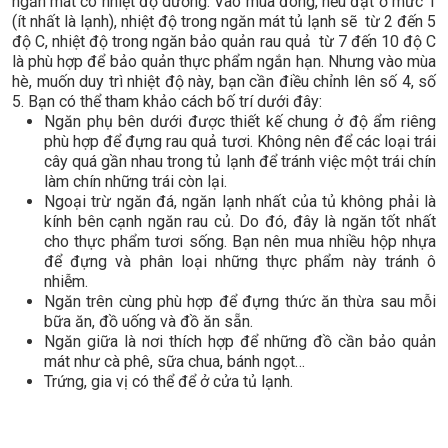
ngăn mát có nhiệt độ dương. Vào mùa đông, nếu đặt ở mức 1
(ít nhất là lạnh), nhiệt độ trong ngăn mát tủ lạnh sẽ từ 2 đến 5
độ C, nhiệt độ trong ngăn bảo quản rau quả từ 7 đến 10 độ C
là phù hợp để bảo quản thực phẩm ngắn hạn. Nhưng vào mùa
hè, muốn duy trì nhiệt độ này, bạn cần điều chỉnh lên số 4, số
5. ​​Bạn có thể tham khảo cách bố trí dưới đây:
Ngăn phụ bên dưới được thiết kế chung ở độ ẩm riêng
phù hợp để đựng rau quả tươi. Không nên để các loại trái
cây quá gần nhau trong tủ lạnh để tránh việc một trái chín
làm chín những trái còn lại.
Ngoại trừ ngăn đá, ngăn lạnh nhất của tủ không phải là
kính bên cạnh ngăn rau củ. Do đó, đây là ngăn tốt nhất
cho thực phẩm tươi sống. Bạn nên mua nhiều hộp nhựa
để đựng và phân loại những thực phẩm này tránh ô
nhiễm.
Ngăn trên cùng phù hợp để đựng thức ăn thừa sau mỗi
bữa ăn, đồ uống và đồ ăn sẵn.
Ngăn giữa là nơi thích hợp để những đồ cần bảo quản
mát như cà phê, sữa chua, bánh ngọt…
Trứng, gia vị có thể để ở cửa tủ lạnh.