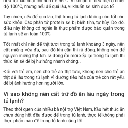
bữa tối, lâu nhất chỉ nên để 56°C. Vi khuẩn bị tiêu diệt ở nhiệt
độ 100°C, nhưng nếu để quá lâu, vi khuẩn sẽ sinh độc tố.
Tuy nhiên, nếu để quá lâu, thịt trong tủ lạnh không còn tốt cho
sức khỏe. Các phân tử protein sẽ bị biến tính, tự hủy. Do đó,
điều này không có nghĩa là thực phẩm được bảo quản trong
tủ lạnh sẽ an toàn 100%.
Tốt nhất chỉ nên để thịt tươi trong tủ lạnh khoảng 3 ngày, nên
cắt miếng vừa đủ, sau đó khi cần thì rã đông, không nên để
nguyên miếng thịt lớn, rã đông rồi mới xếp lại trong tủ lạnh thì
thức ăn sẽ dễ bị hư hỏng nhanh chóng. .
Đối với trẻ em, nên cho trẻ ăn thịt tươi, không nên cho trẻ ăn
thịt để lâu trong tủ lạnh vì đường tiêu hóa của trẻ còn rất yếu,
dễ bị ảnh hưởng hơn người lớn.
Vì sao không nên cất trữ đồ ăn lâu ngày trong
tủ lạnh?
Theo thói quen của nhiều bà nội trợ Việt Nam, hầu hết thức ăn
chưa dùng hết đều được để trong tủ lạnh, thực tế không phải
thực phẩm nào để trong tủ lạnh cũng tốt.