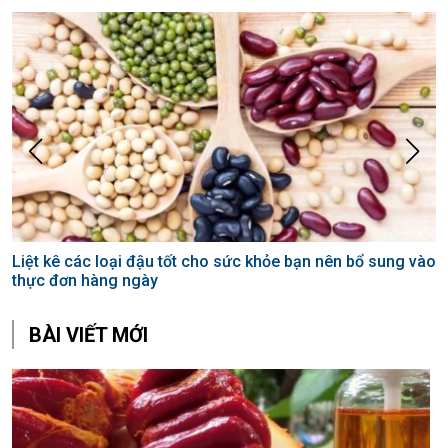
Liệt kê các loại đậu tốt cho sức khỏe bạn nên bổ sung vào
L
thực đơn hàng ngày
k
BÀI VIẾT MỚI