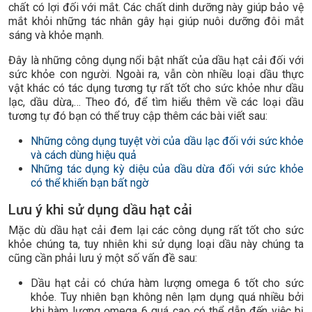
chất có lợi đối với mắt. Các chất dinh dưỡng này giúp bảo vệ
mắt khỏi những tác nhân gây hại giúp nuôi dưỡng đôi mắt
sáng và khỏe mạnh.
Đây là những công dụng nổi bật nhất của dầu hạt cải đối với
sức khỏe con người. Ngoài ra, vẫn còn nhiều loại dầu thực
vật khác có tác dụng tương tự rất tốt cho sức khỏe như dầu
lạc, dầu dừa,… Theo đó, để tìm hiểu thêm về các loại dầu
tương tự đó bạn có thể truy cập thêm các bài viết sau:
Những công dụng tuyệt vời của dầu lạc đối với sức khỏe
và cách dùng hiệu quả
Những tác dụng kỳ diệu của dầu dừa đối với sức khỏe
có thể khiến bạn bất ngờ
Lưu ý khi sử dụng dầu hạt cải
Mặc dù dầu hạt cải đem lại các công dụng rất tốt cho sức
khỏe chúng ta, tuy nhiên khi sử dụng loại dầu này chúng ta
cũng cần phải lưu ý một số vấn đề sau:
Dầu hạt cải có chứa hàm lượng omega 6 tốt cho sức
khỏe. Tuy nhiên bạn không nên lạm dụng quá nhiều bởi
khi hàm lượng ọmega 6 quá cao có thể dẫn đến việc bị