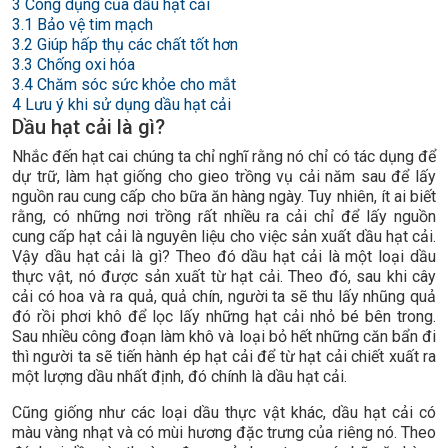
3
Công dụng của dầu hạt cải
3.1
Bảo vệ tim mạch
3.2
Giúp hấp thụ các chất tốt hơn
3.3
Chống oxi hóa
3.4
Chăm sóc sức khỏe cho mắt
4
Lưu ý khi sử dụng dầu hạt cải
Dầu hạt cải là gì?
Nhắc đến hạt cai chúng ta chỉ nghĩ rằng nó chỉ có tác dụng để
dự trữ, làm hạt giống cho gieo trồng vụ cải năm sau để lấy
nguồn rau cung cấp cho bữa ăn hàng ngày. Tuy nhiên, ít ai biết
rằng, có những nơi trồng rất nhiều ra cải chỉ để lấy nguồn
cung cấp hạt cải là nguyên liệu cho việc sản xuất dầu hạt cải.
Vậy dầu hạt cải là gì? Theo đó dầu hạt cải là một loại dầu
thực vật, nó được sản xuất từ hạt cải. Theo đó, sau khi cây
cải có hoa và ra quả, quả chín, người ta sẽ thu lấy nhũng quả
đó rồi phơi khô để lọc lấy những hạt cải nhỏ bé bên trong.
Sau nhiều công đoạn làm khô và loại bỏ hết những căn bẩn đi
thì người ta sẽ tiến hành ép hạt cải để từ hạt cải chiết xuất ra
một lượng dầu nhất định, đó chính là dầu hạt cải.
Cũng giống như các loại dầu thực vật khác, dầu hạt cải có
màu vàng nhạt và có mùi hương đặc trưng của riêng nó. Theo