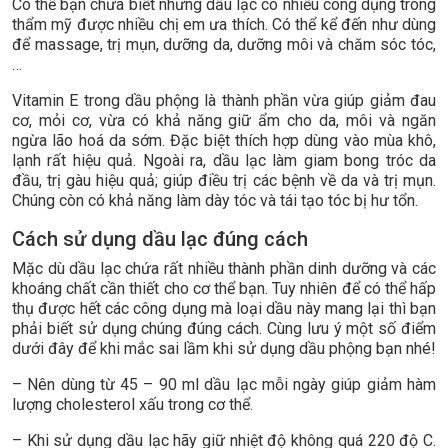
Có thể bạn chưa biết nhưng dầu lạc có nhiều công dụng trong
thẩm mỹ được nhiều chị em ưa thích. Có thể kể đến như dùng
để massage, trị mụn, dưỡng da, dưỡng môi và chăm sóc tóc,
…
Vitamin E trong dầu phộng là thành phần vừa giúp giảm đau
cơ, mỏi cơ, vừa có khả năng giữ ẩm cho da, môi và ngăn
ngừa lão hoá da sớm. Đặc biệt thích hợp dùng vào mùa khô,
lạnh rất hiệu quả. Ngoài ra, dầu lạc làm giam bong tróc da
đầu, trị gàu hiệu quả; giúp điều trị các bệnh về da và trị mụn.
Chúng còn có khả năng làm dày tóc và tái tạo tóc bị hư tổn.
Cách sử dụng dầu lạc đúng cách
Mặc dù dầu lạc chứa rất nhiều thành phần dinh dưỡng và các
khoáng chất cần thiết cho cơ thể bạn. Tuy nhiên để có thể hấp
thụ được hết các công dụng mà loại dầu này mang lại thì bạn
phải biết sử dụng chúng đúng cách. Cùng lưu ý một số điểm
dưới đây để khi mắc sai lầm khi sử dụng dầu phộng bạn nhé!
– Nên dùng từ 45 – 90 ml dầu lạc mỗi ngày giúp giảm hàm
lượng cholesterol xấu trong cơ thể.
– Khi sử dụng dầu lạc hãy giữ nhiệt độ không quá 220 độ C.