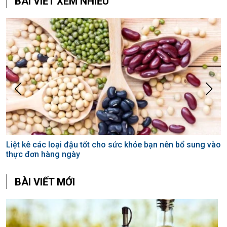
BÀI VIẾT XEM NHIỀU
Liệt kê các loại đậu tốt cho sức khỏe bạn nên bổ sung vào
L
thực đơn hàng ngày
k
BÀI VIẾT MỚI