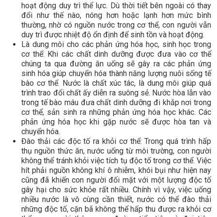
hoạt động duy trì thể lực. Dù thời tiết bên ngoài có thay
đổi như thế nào, nóng hơn hoặc lạnh hơn mức bình
thường, nhờ có nguồn nước trong cơ thể, con người vẫn
duy trì được nhiệt độ ổn định để sinh tồn và hoạt động.
Là dung môi cho các phản ứng hóa học, sinh học trong
cơ thể: Khi các chất dinh dưỡng được đưa vào cơ thể
chúng ta qua đường ăn uống sẽ gây ra các phản ứng
sinh hóa giúp chuyển hóa thành năng lượng nuôi sống tế
bào cơ thể. Nước là chất xúc tác, là dung môi giúp quá
trình trao đổi chất ấy diễn ra suông sẻ. Nước hòa lẫn vào
trong tế bào máu đưa chất dinh dưỡng đi khắp nơi trong
cơ thể, sản sinh ra những phản ứng hóa học khác. Các
phản ứng hóa học khi gặp nước sẽ được hòa tan và
chuyển hóa.
Đào thải các độc tố ra khỏi cơ thể: Trong quá trình hấp
thụ nguồn thức ăn, nước uống từ môi trường, con người
không thể tránh khỏi việc tích tụ độc tố trong cơ thể. Việc
hít phải nguồn không khí ô nhiễm, khói bụi như hiện nay
cũng đã khiến con người đối mặt với một lượng độc tố
gây hại cho sức khỏe rất nhiều. Chính vì vậy, việc uống
nhiều nước là vô cùng cần thiết, nước có thể đào thải
những độc tố, cặn bã không thể hấp thu được ra khỏi cơ