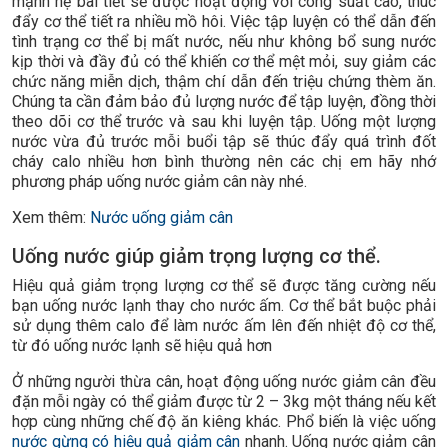
mạnh hệ bài tiết sẽ được hoạt động với công suất cao, thúc
đẩy cơ thể tiết ra nhiều mồ hôi. Việc tập luyện có thể dẫn đến
tình trạng cơ thể bị mất nước, nếu như không bổ sung nước
kịp thời và đầy đủ có thể khiến cơ thể mệt mỏi, suy giảm các
chức năng miễn dịch, thậm chí dẫn đến triệu chứng thèm ăn.
Chúng ta cần đảm bảo đủ lượng nước để tập luyện, đồng thời
theo dõi cơ thể trước và sau khi luyện tập. Uống một lượng
nước vừa đủ trước mỗi buổi tập sẽ thúc đẩy quá trình đốt
cháy calo nhiều hơn bình thường nên các chị em hãy nhớ
phương pháp uống nước giảm cân này nhé.
Xem thêm:
Nước uống giảm cân
Uống nước giúp giảm trọng lượng cơ thể.
Hiệu quả giảm trọng lượng cơ thể sẽ được tăng cường nếu
bạn uống nước lạnh thay cho nước ấm. Cơ thể bắt buộc phải
sử dụng thêm calo để làm nước ấm lên đến nhiệt độ cơ thể,
từ đó uống nước lạnh sẽ hiệu quả hơn
Ở những người thừa cân, hoạt động uống nước giảm cân đều
đặn mỗi ngày có thể giảm được từ 2 – 3kg một tháng nếu kết
hợp cùng những chế độ ăn kiêng khác. Phổ biến là việc uống
nước gừng có hiệu quả giảm cân
nhanh. Uống nước giảm cân