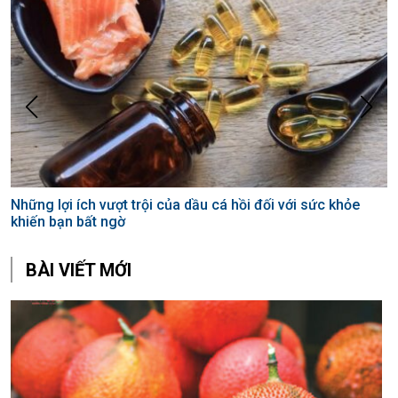
Những lợi ích vượt trội của dầu cá hồi đối với sức khỏe
C
khiến bạn bất ngờ
c
BÀI VIẾT MỚI