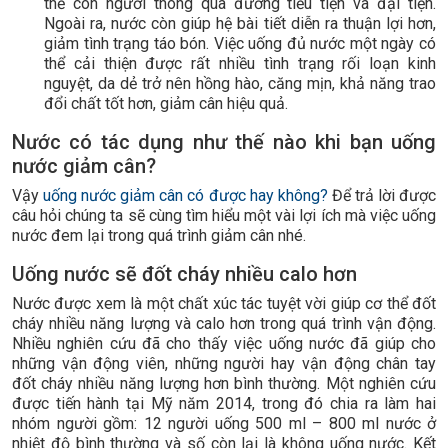
thể con người thông qua đường tiểu tiện và đại tiện.
Ngoài ra, nước còn giúp hệ bài tiết diễn ra thuận lợi hơn,
giảm tình trạng táo bón. Việc uống đủ nước một ngày có
thể cải thiện được rất nhiều tình trạng rối loạn kinh
nguyệt, da dẻ trở nên hồng hào, căng mịn, khả năng trao
đổi chất tốt hơn, giảm cân hiệu quả.
Nước có tác dụng như thế nào khi bạn uống
nước giảm cân?
Vậy
uống nước giảm cân có được hay không?
Để trả lời được
câu hỏi chúng ta sẽ cùng tìm hiểu một vài lợi ích mà việc uống
nước đem lại trong quá trình giảm cân nhé.
Uống nước sẽ đốt cháy nhiều calo hơn
Nước được xem là một chất xúc tác tuyệt vời giúp cơ thể đốt
cháy nhiều năng lượng và calo hơn trong quá trình vận động.
Nhiều nghiên cứu đã cho thấy việc uống nước đã giúp cho
những vận động viên, những người hay vận động chân tay
đốt cháy nhiều năng lượng hơn bình thường. Một nghiên cứu
được tiến hành tại Mỹ năm 2014, trong đó chia ra làm hai
nhóm người gồm: 12 người uống 500 ml – 800 ml nước ở
nhiệt độ bình thường và số còn lại là không uống nước. Kết