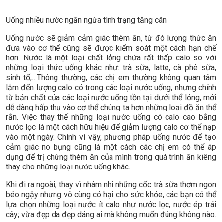
Uống nhiều nước ngăn ngừa tình trạng tăng cân
Uống nước sẽ giảm cảm giác thèm ăn, từ đó lượng thức ăn
đưa vào cơ thể cũng sẽ được kiểm soát một cách hạn chế
hơn. Nước là một loại chất lỏng chứa rất thấp calo so với
những loại thức uống khác như: trà sữa, latte, cà phê sữa,
sinh tố,…Thông thường, các chị em thường không quan tâm
lắm đến lượng calo có trong các loại nước uống, nhưng chính
từ bản chất của các loại nước uống tồn tại dưới thể lỏng, mới
dễ dàng hấp thụ vào cơ thể chúng ta hơn những loại đồ ăn thể
rắn. Việc thay thế những loại nước uống có calo cao bằng
nước lọc là một cách hữu hiệu để giảm lượng calo cơ thể nạp
vào một ngày. Chính vì vậy, phương pháp uống nước để tạo
cảm giác no bụng cũng là một cách các chị em có thể áp
dụng để trị chứng thèm ăn của mình trong quá trình ăn kiêng
thay cho những loại nước uống khác.
Khi đi ra ngoài, thay vì nhâm nhi những cốc trà sữa thơm ngon
béo ngậy nhưng vô cùng có hại cho sức khỏe, các bạn có thể
lựa chọn những loại nước ít calo như nước lọc, nước ép trái
cây; vừa đẹp da đẹp dáng ai mà không muốn đúng không nào.