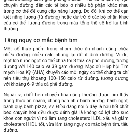
chuyển đường đến các tế bào ở nhiều bộ phận khác nhau
trong cơ thể để cung cấp năng lượng. Do đó, khi cơ thể cạn
kiệt năng lượng (từ đường) hoặc dự trữ ở các bộ phận khác
của cơ thể, lượng đường trong máu tổng thể sẽ trở lại bình
thường.
Tăng nguy cơ mắc bệnh tim
Một số thực phẩm trong nhóm thức ăn nhanh cũng chứa
nhiều đường, nhiều calo nhưng lại rất ít dinh dưỡng. Ví dụ,
một lon nước ngọt có thể chứa tới 8 thìa cà phê đường, tương
đương với 140 calo và 39 gam đường. Mặc dù Hiệp hội Tim
mạch Hoa Kỳ (AHA) khuyến cáo mỗi ngày cơ thể chúng ta chỉ
nên tiêu thụ khoảng 100-150 calo từ đường, tương đương
với khoảng 6-9 thìa cà phê đường.
Ngoài ra, chất béo chuyển hóa cũng thường được tìm thấy
trong thức ăn nhanh, chẳng hạn như bánh nướng, bánh ngọt,
bánh quy, bánh pizza, v.v. Điều đáng nói ở đây là hầu hết chất
béo chuyển hóa đều được đánh giá là không có lợi cho sức
khỏe con người vì nó làm tăng cholesterol LDL xấu và giảm
cholesterol HDL tốt, vừa làm tăng nguy cơ mắc bệnh tim, tiểu
đường.