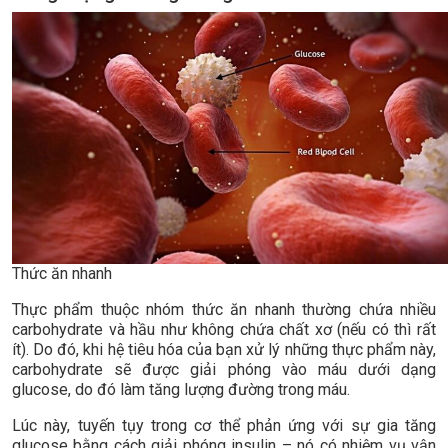
Thức ăn nhanh
Thực phẩm thuộc nhóm thức ăn nhanh thường chứa nhiều
carbohydrate và hầu như không chứa chất xơ (nếu có thì rất
ít). Do đó, khi hệ tiêu hóa của bạn xử lý những thực phẩm này,
carbohydrate sẽ được giải phóng vào máu dưới dạng
glucose, do đó làm tăng lượng đường trong máu.
Lúc này, tuyến tụy trong cơ thể phản ứng với sự gia tăng
glucose bằng cách giải phóng insulin – nó có nhiệm vụ vận