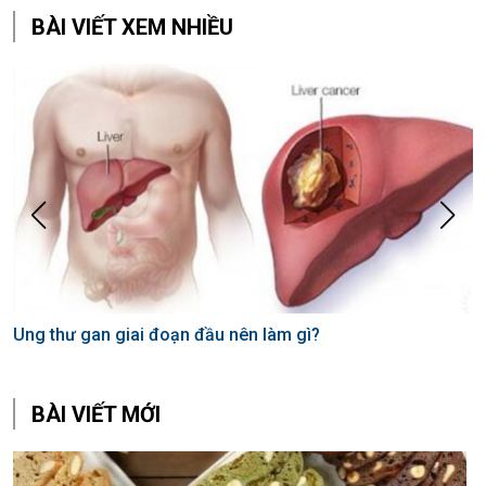
BÀI VIẾT XEM NHIỀU
Ung thư gan giai đoạn đầu nên làm gì?
T
b
BÀI VIẾT MỚI