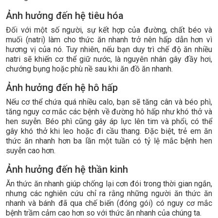
Ảnh hưởng đến hệ tiêu hóa
Đối với một số người, sự kết hợp của đường, chất béo và
muối (natri) làm cho thức ăn nhanh trở nên hấp dẫn hơn vì
hương vị của nó. Tuy nhiên, nếu bạn duy trì chế độ ăn nhiều
natri sẽ khiến cơ thể giữ nước, là nguyên nhân gây đầy hơi,
chướng bụng hoặc phù nề sau khi ăn đồ ăn nhanh.
Ảnh hưởng đến hệ hô hấp
Nếu cơ thể chứa quá nhiều calo, bạn sẽ tăng cân và béo phì,
tăng nguy cơ mắc các bệnh về đường hô hấp như khó thở và
hen suyễn. Béo phì cũng gây áp lực lên tim và phổi, có thể
gây khó thở khi leo hoặc đi cầu thang. Đặc biệt, trẻ em ăn
thức ăn nhanh hơn ba lần một tuần có tỷ lệ mắc bệnh hen
suyễn cao hơn.
Ảnh hưởng đến hệ thần kinh
Ăn thức ăn nhanh giúp chống lại cơn đói trong thời gian ngắn,
nhưng các nghiên cứu chỉ ra rằng những người ăn thức ăn
nhanh và bánh đã qua chế biến (đóng gói) có nguy cơ mắc
bệnh trầm cảm cao hơn so với thức ăn nhanh của chúng ta.