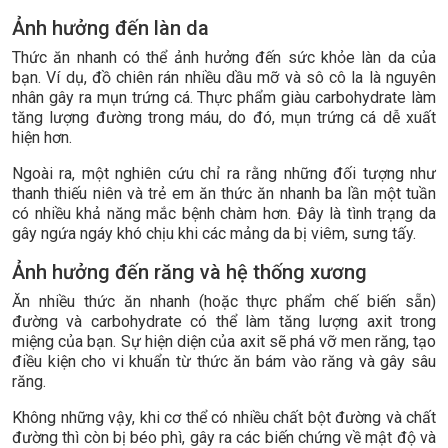
Ảnh hưởng đến làn da
Thức ăn nhanh có thể ảnh hưởng đến sức khỏe làn da của
bạn. Ví dụ, đồ chiên rán nhiều dầu mỡ và sô cô la là nguyên
nhân gây ra mụn trứng cá. Thực phẩm giàu carbohydrate làm
tăng lượng đường trong máu, do đó, mụn trứng cá dễ xuất
hiện hơn.
Ngoài ra, một nghiên cứu chỉ ra rằng những đối tượng như
thanh thiếu niên và trẻ em ăn thức ăn nhanh ba lần một tuần
có nhiều khả năng mắc bệnh chàm hơn. Đây là tình trạng da
gây ngứa ngáy khó chịu khi các mảng da bị viêm, sưng tấy.
Ảnh hưởng đến răng và hệ thống xương
Ăn nhiều thức ăn nhanh (hoặc thực phẩm chế biến sẵn)
đường và carbohydrate có thể làm tăng lượng axit trong
miệng của bạn. Sự hiện diện của axit sẽ phá vỡ men răng, tạo
điều kiện cho vi khuẩn từ thức ăn bám vào răng và gây sâu
răng.
Không những vậy, khi cơ thể có nhiều chất bột đường và chất
đường thì còn bị béo phì, gây ra các biến chứng về mật độ và