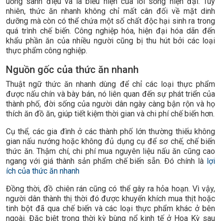
uống sành điệu và là biểu hiện của lối sống hiện đại. Tuy
nhiên, thức ăn nhanh không chỉ mất cân đối về mặt dinh
dưỡng mà còn có thể chứa một số chất độc hại sinh ra trong
quá trình chế biến. Công nghiệp hóa, hiện đại hóa dãn đến
khẩu phần ăn của nhiều người cũng bị thu hút bởi các loại
thực phẩm công nghiệp.
Nguồn gốc của thức ăn nhanh
Thuật ngữ thức ăn nhanh dùng để chỉ các loại thực phẩm
được nấu chín và bày bán, nó liên quan đến sự phát triển của
thành phố, đời sống của người dân ngày càng bận rộn và họ
thích ăn đồ ăn, giúp tiết kiệm thời gian và chi phí chế biến hơn.
Cụ thể, các gia đình ở các thành phố lớn thường thiếu không
gian nấu nướng hoặc không đủ dụng cụ để sơ chế, chế biến
thức ăn. Thậm chí, chi phí mua nguyên liệu nấu ăn cũng cao
ngang với giá thành sản phẩm chế biến sẵn. Đó chính là
lợi
ích của thức ăn nhanh
Đồng thời, đồ chiên rán cũng có thể gây ra hỏa hoạn. Vì vậy,
người dân thành thị thời đó được khuyến khích mua thịt hoặc
tinh bột đã qua chế biến và các loại thực phẩm khác ở bên
ngoài. Đặc biệt trong thời kỳ bùng nổ kinh tế ở Hoa Kỳ sau