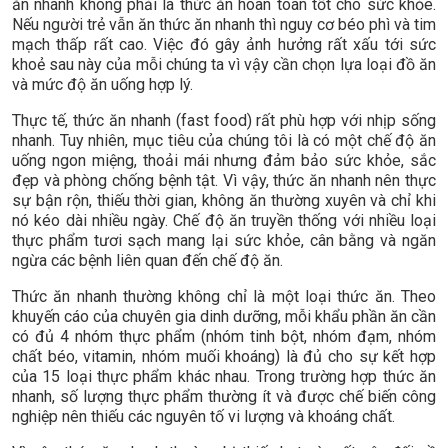
ăn nhanh không phải là thức ăn hoàn toàn tốt cho sức khỏe.
Nếu người trẻ vẫn ăn thức ăn nhanh thì nguy cơ béo phì và tim
mạch thấp rất cao. Việc đó gây ảnh hưởng rất xấu tới sức
khoẻ sau này của mỗi chúng ta vì vậy cần chọn lựa loại đồ ăn
và mức độ ăn uống hợp lý.
Thực tế, thức ăn nhanh (fast food) rất phù hợp với nhịp sống
nhanh. Tuy nhiên, mục tiêu của chúng tôi là có một chế độ ăn
uống ngon miệng, thoải mái nhưng đảm bảo sức khỏe, sắc
đẹp và phòng chống bệnh tật. Vì vậy, thức ăn nhanh nên thực
sự bận rộn, thiếu thời gian, không ăn thường xuyên và chỉ khi
nó kéo dài nhiều ngày. Chế độ ăn truyền thống với nhiều loại
thực phẩm tươi sạch mang lại sức khỏe, cân bằng và ngăn
ngừa các bệnh liên quan đến chế độ ăn.
Thức ăn nhanh thường không chỉ là một loại thức ăn. Theo
khuyến cáo của chuyên gia dinh dưỡng, mỗi khẩu phần ăn cần
có đủ 4 nhóm thực phẩm (nhóm tinh bột, nhóm đạm, nhóm
chất béo, vitamin, nhóm muối khoáng) là đủ cho sự kết hợp
của 15 loại thực phẩm khác nhau. Trong trường hợp thức ăn
nhanh, số lượng thực phẩm thường ít và được chế biến công
nghiệp nên thiếu các nguyên tố vi lượng và khoáng chất.