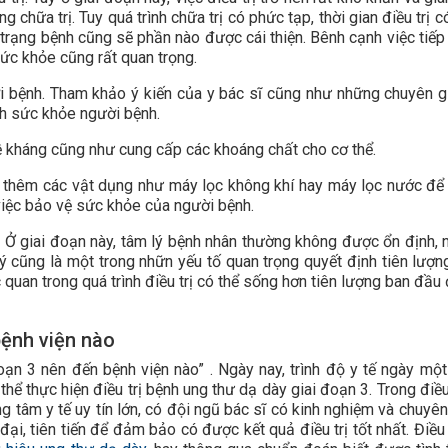
chữa trị. Tuy quá trình chữa trị có phức tạp, thời gian điều trị c
nh trạng bệnh cũng sẽ phần nào được cái thiện. Bênh cạnh việc tiếp
sức khỏe cũng rất quan trọng.
 bệnh. Tham khảo ý kiến của y bác sĩ cũng như những chuyên g
nh sức khỏe người bệnh.
kháng cũng như cung cấp các khoáng chất cho cơ thể.
 thêm các vật dụng như máy lọc không khí hay máy lọc nước để
iệc bảo vệ sức khỏe của người bệnh.
. Ở giai đoạn này, tâm lý bệnh nhân thường không được ổn định, 
ý cũng là một trong nhữn yếu tố quan trọng quyết định tiên lượn
c quan trong quá trình điều trị có thể sống hơn tiên lượng ban đầu
bệnh viện nào
oạn 3 nên đến bệnh viện nào” . Ngày nay, trình độ y tế ngày một
có thể thực hiện điều trị bệnh ung thư dạ dày giai đoạn 3. Trong điề
ng tâm y tế uy tín lớn, có đội ngũ bác sĩ có kinh nghiệm và chuyê
i, tiên tiến để đảm bảo có được kết quả điều trị tốt nhất. Điều