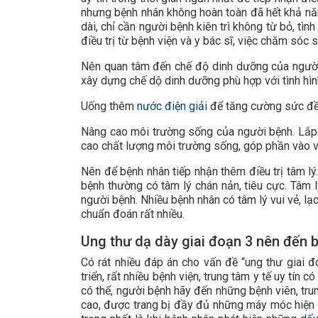
nhưng bệnh nhân không hoàn toàn đã hết khả năng 
dài, chỉ cần người bệnh kiên trì không từ bỏ, tì
điều trị từ bệnh viện và y bác sĩ, việc chăm sóc 
Nên quan tâm đến chế độ dinh dưỡng của người
xây dựng chế dộ dinh dưỡng phù hợp với tình hì
Uống thêm
nước điện giải
để tăng cường sức đề 
Nâng cao môi trường sống của người bệnh. Lắp
cao chất lượng môi trường sống, góp phần vào v
Nên để bệnh nhân tiếp nhận thêm điều trị tâm lý
bệnh thường có tâm lý chán nản, tiêu cực. Tâm l
người bệnh. Nhiều bệnh nhân có tâm lý vui vẻ, lạ
chuẩn đoán rất nhiều.
Ung thư dạ dày giai đoạn 3 nên đến 
Có rát nhiều đáp án cho vấn đề “ung thư giai đ
triển, rất nhiều bệnh viện, trung tâm y tế uy tín 
có thể, người bệnh hãy đến những bệnh viên, tru
cao, được trang bị đầy đủ những máy móc hiện đạ