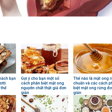
 mách bạn
Gợi ý cho bạn một số
Thế nào là mật ong 
otti
cách phân biệt mật ong
chuẩn và các cách p
 thể
nguyên chất thật giả đơn
biệt mật ong rừng đ
giản
giản