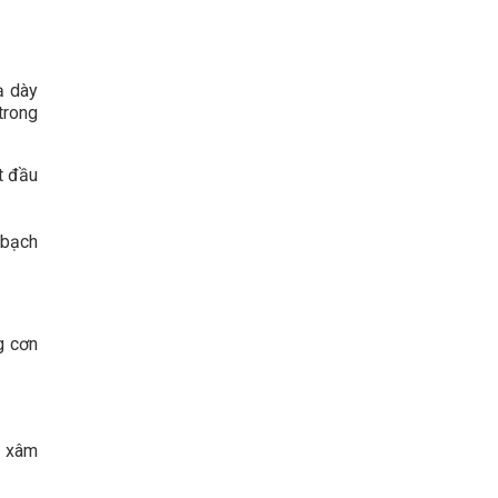
ạ dày
trong
t đầu
 bạch
g cơn
c xâm