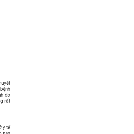
huyết
 bệnh
nh do
g rất
 y tế
an nan