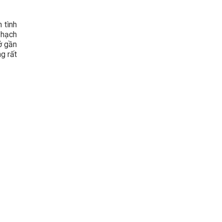
 tình
 hạch
ở gần
g rất