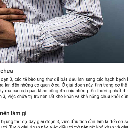
 chưa
oạn 3, các tế bào ung thư đã bắt đầu lan sang các hạch bạch 
 lan đến những cơ quan ở xa. Ở giai đoạn này, tình trạng cơ thể
ày mà các cơ quan khác cũng đã chịu những tổn thương nhất đị
 3, việc chữa trị trở nên rất khó khăn và khả năng chữa khỏi cũn
 nên làm gì
bị ung thư dạ dày giai đoạn 3, việc đầu tiên cần làm là đến cơ sở
 trị. Tuy ở giai đoạn này, việc điều trị trở nên rất khó khăn và gi