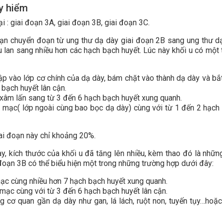
uy hiểm
i : giai đoạn 3A, giai đoạn 3B, giai đoạn 3C.
oạn chuyển đoạn từ ung thư dạ dày giai đoạn 2B sang ung thư d
u lan sang nhiều hơn các hạch bạch huyết. Lúc này khối u có một 
ập vào lớp cơ chính của dạ dày, bám chặt vào thành dạ dày và bắ
bạch huyết lân cận.
 xâm lấn sang từ 3 đến 6 hạch bạch huyết xung quanh.
h mạc( lớp ngoài cùng bao bọc dạ dày) cùng với từ 1 đến 2 hạch
ai đoạn này chỉ khoảng 20%.
y, kích thước của khối u đã tăng lên nhiều, kèm thao đó là nhữn
đoạn 3B có thể biểu hiện một trong những trường hợp dưới đây:
mạc cùng nhiều hơn 7 hạch bạch huyết xung quanh.
 mạc cùng với từ 3 đến 6 hạch bạch huyết lân cận.
 cơ quan gần dạ dày như gan, lá lách, ruột non, tuyến tụy…hoặ