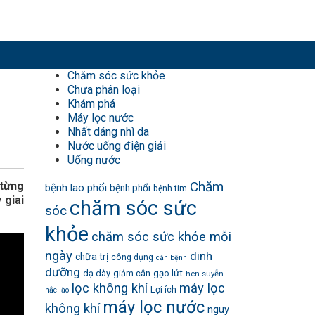
Chăm sóc sức khỏe
Chưa phân loại
Khám phá
Máy lọc nước
Nhất dáng nhì da
Nước uống điện giải
Uống nước
Chăm
 từng
bệnh lao phổi
bệnh phổi
bệnh tim
 giai
chăm sóc sức
sóc
khỏe
chăm sóc sức khỏe mỗi
ngày
dinh
chữa trị
công dụng
căn bệnh
dưỡng
dạ dày
giảm cân
gạo lứt
hen suyễn
lọc không khí
máy lọc
Lợi ích
hắc lào
máy lọc nước
không khí
nguy