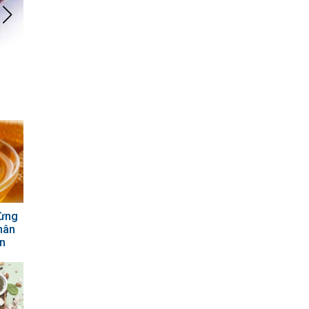
Thường xuyên kiểm tra nhịp tim để biết mình khỏe hay b
rừng
hân
ơn