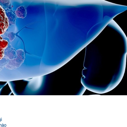
gì
 nào