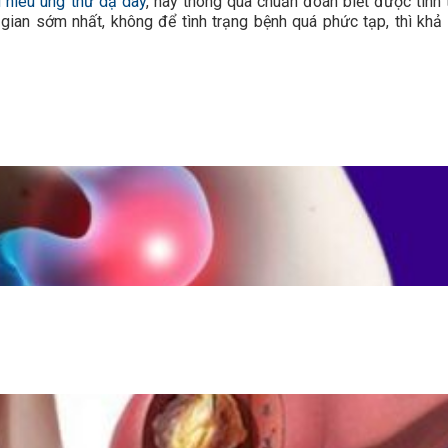
 hiêu ung thư dạ dày
, hay thông qua chuẩn đoán biết được tình 
i gian sớm nhất, không để tình trạng bệnh quá phức tạp, thì khả