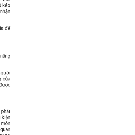
ó kéo
 nhận
ia để
 nâng
người
g của
 được
 phát
u kiện
n môn
 quan