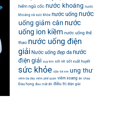
nước khoáng
hiểm
ngũ cốc
nước
nước
nước uống
khoáng và sức khỏe
nước
uống giảm cân
uống ion kiềm
nước uống thể
nước uống điện
thao
giải
nước
Nước uống đẹp da
điện giải
sốt xuất huyết
suy tim
sốt rét
sức khỏe
ung thư
sữa
trẻ em
viêm xoang
ăn chay
viêm dạ dày
viêm phế quản
điều trị
Đau họng
đau mắt đỏ
điện giải