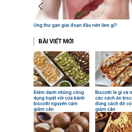
Ung thư gan giai đoạn đầu nên làm gì?
BÀI VIẾT MỚI
Điểm danh những công
Biscotti là gì và
dụng tuyệt vời của bánh
các cách ăn bisc
biscotti nguyên cám
đúng cách để có
giảm cân
giảm cân