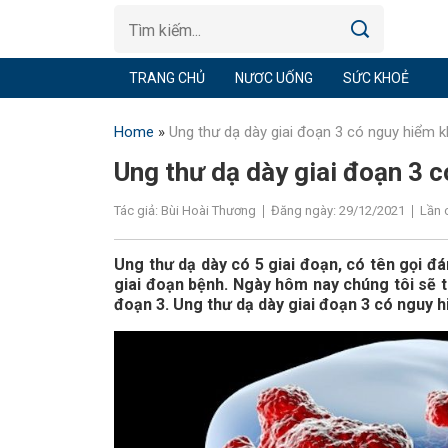
TRANG CHỦ
NƯƠC UỐNG
SỨC KHOẺ
Home
»
Ung thư dạ dày giai đoạn 3 có nguy hiểm 
Ung thư dạ dày giai đoạn 3 
Tác giả: Bùi Hoài Thương
Đăng ngày: 29/12/2021
Lần 
Ung thư dạ dày có 5 giai đoạn, có tên gọi đ
giai đoạn bệnh. Ngày hôm nay chúng tôi sẽ t
đoạn 3. Ung thư dạ dày giai đoạn 3 có nguy 