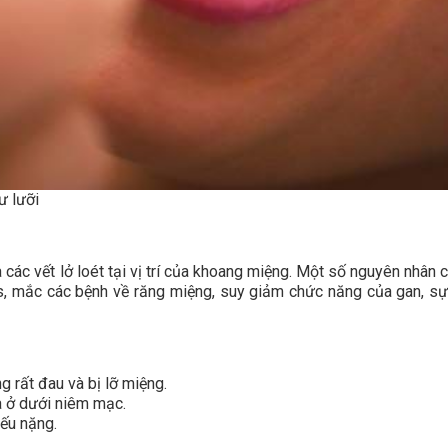
ư lưỡi
 các vết lở loét tại vị trí của khoang miệng. Một số nguyên nhân c
ss, mắc các bệnh về răng miệng, suy giảm chức năng của gan, sự
g rất đau và bị lỡ miệng.
à ở dưới niêm mạc.
nếu nặng.