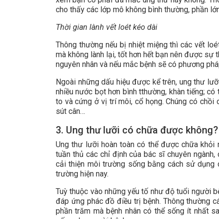
cho thấy các lớp mô không bình thường, phần lớn 
Thời gian lành vết loét kéo dài
Thông thường nếu bị nhiệt miệng thì các vết loé
mà không lành lại, tốt hơn hết bạn nên được sự 
nguyên nhân và nếu mắc bệnh sẽ có phương pháp
Ngoài những dấu hiệu được kể trên, ung thư lưỡi
nhiều nước bọt hơn bình tthường, khàn tiếng; có
to và cứng ở vị trí môi, cổ họng. Chúng có chồi
sút cân…
3. Ung thư lưỡi có chữa được không?
Ung thư lưỡi hoàn toàn có thể được chữa khỏi 
tuần thủ các chỉ định của bác sĩ chuyên ngành,
cải thiện môi trường sống bằng cách sử dụng c
trường hiện nay.
Tuỳ thuộc vào những yếu tố như độ tuổi người bệ
đáp ứng phác đồ điều trị bệnh. Thông thường các
phần trăm mà bệnh nhân có thể sống ít nhất 