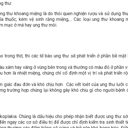
g thư:
ng thư khoang miệng là do thói quen nghiện rượu và sử dụng thu
 xỉa thuốc; kém vệ sinh răng miệng,… Các loại ung thư khoang 
iêm mạc ở má hay ung thư môi.
o trong thịt, thì các tế bào ung thư sẽ phát triển ở phần bề mặt
màu xám hay vàng ở vùng bên trong và thường có màu đỏ ở phần vi
u hơn là nhiệt miệng, chúng chỉ cố định một vị trí và phát triển r
ảm giác đau đớn và khó chịu hơn. Các vết loét của ung thư lưỡi c
g trường hợp chúng lại không gây khó chịu gì cho người bệnh ở
koplakia. Chúng là dấu hiệu cho phép nhận biết được ung thư sớ
đến ngay các cơ sở điều trị để được chỉ định kiểm tra sinh thiết t
ng thường các đốm trắng sẽ cứng và trở nên khó bong tróc. Điề