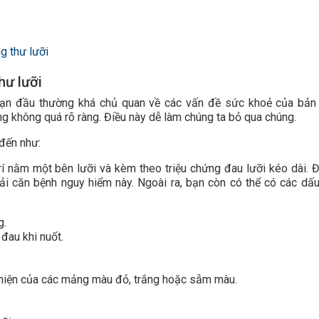
ng thư lưỡi
hư lưỡi
ạn đầu thường khá chủ quan về các vấn đề sức khoẻ của bản 
g không quá rõ ràng. Điều này dễ làm chúng ta bỏ qua chúng.
đến như:
rí nằm một bên lưỡi và kèm theo triệu chứng đau lưỡi kéo dài. Đ
ải căn bệnh nguy hiểm này. Ngoài ra, bạn còn có thể có các dấu
g.
đau khi nuốt.
.
 hiện của các mảng màu đỏ, trắng hoặc sẫm màu.