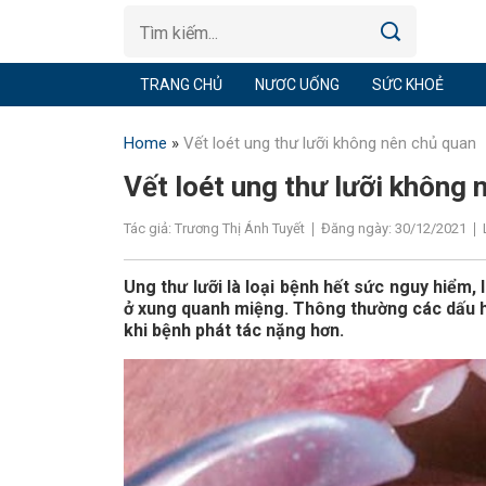
TRANG CHỦ
NƯƠC UỐNG
SỨC KHOẺ
Home
»
Vết loét ung thư lưỡi không nên chủ quan
Vết loét ung thư lưỡi không 
Tác giả: Trương Thị Ánh Tuyết
Đăng ngày: 30/12/2021
Ung thư lưỡi là loại bệnh hết sức nguy hiểm
ở xung quanh miệng. Thông thường các dấu h
khi bệnh phát tác nặng hơn.