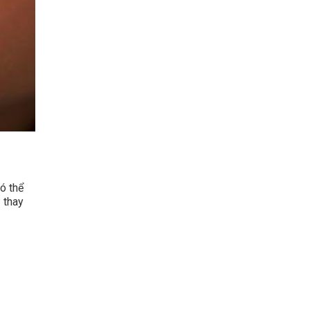
ó thể
 thay