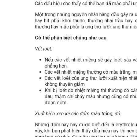
Các dấu hiệu cho thấy có thể bạn đã mắc phải un
Một trong những nguyên nhân hàng đầu gây ra u
hay hít phải khói thuốc; thường nhai trầu hay
thường hay mắc phải là ung thư lưỡi, ung thư n
Có thể phân biệt chúng như sau:
Vết loét:
Nếu các vết nhiệt miệng sẽ gây loét sâu và
phẳng hơn.
Các vết nhiệt miệng thường có màu trắng, 
Các vết loét của ung thư lưỡi xuất hiện nhiề
không thuyên giảm.
Khi bị loét do nhiệt miệng thì thường có c
đau, thậm chí chảy máu nhưng cũng có nhữn
đoạn sớm.
Xuất hiện xen kẽ các đốm màu trắng, đỏ:
Những đốm này hay được biết đến là erythroleu
vậy, khi bạn phát hiện thấy dấu hiệu này thì nên 
xem bạn có phải đã mắc ung thư hay không. Thô