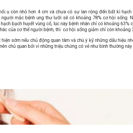
khối u còn nhỏ hơn 4 cm và chưa có sự lan rộng đến bất kì hạch
hì người mắc bệnh ung thư lưỡi sẽ có khoảng 78% cơ hội sống. N
ác hạch bạch huyết vùng cổ, lúc này bệnh nhân chỉ có khoảng 63% c
 khác của cơ thể người bệnh, thì cơ hội sống giảm chỉ còn khoảng
át hiện sớm nếu chủ động quan tâm và chú ý kỹ những dấu hiệu nh
nên chủ quan bởi vì những triệu chứng có vẻ như bình thường này l