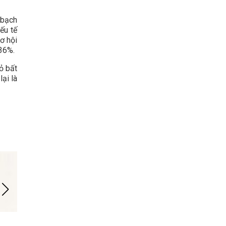
 bạch
ếu tế
ơ hội
 36%.
ỏ bất
ại là