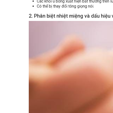
Các khối u bỗng xuất hiện bất thường trên lư
Có thể bị thay đổi tông giọng nói.
2. Phân biệt nhiệt miệng và dấu hiệu 