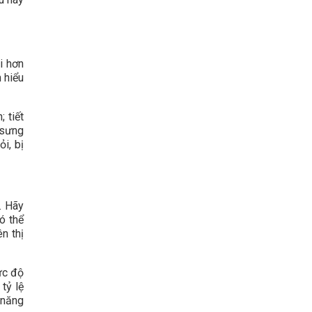
i hơn
 hiểu
 tiết
 sưng
i, bị
. Hãy
ó thể
n thị
ức độ
tỷ lệ
 năng