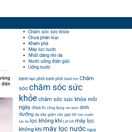
Chăm sóc sức khỏe
Chưa phân loại
Khám phá
Máy lọc nước
Nhất dáng nhì da
Nước uống điện giải
Uống nước
Chăm
 vùng
bệnh lao phổi
bệnh phổi
bệnh tim
o đến
chăm sóc sức
sóc
khỏe
chăm sóc sức khỏe mỗi
ngày
dinh
chữa trị
công dụng
căn bệnh
dưỡng
dạ dày
giảm cân
gạo lứt
hen suyễn
lọc không khí
máy lọc
Lợi ích
hắc lào
máy lọc nước
không khí
nguy