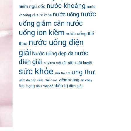
nước khoáng
hiểm
ngũ cốc
nước
nước
nước uống
khoáng và sức khỏe
nước
uống giảm cân
uống ion kiềm
nước uống thể
nước uống điện
thao
giải
nước
Nước uống đẹp da
điện giải
sốt xuất huyết
suy tim
sốt rét
sức khỏe
ung thư
sữa
trẻ em
viêm xoang
ăn chay
viêm dạ dày
viêm phế quản
điều trị
Đau họng
đau mắt đỏ
điện giải