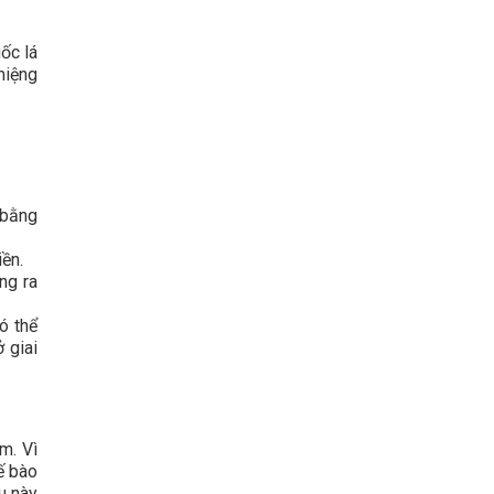
ốc lá
miệng
 bằng
ền.
ộng ra
ó thể
 giai
m. Vì
ế bào
u này