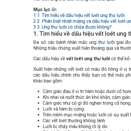
Mục lục
ẩn
1
1. Tìm hiểu về dấu hiệu vết loét ung thư lưỡi
2
2. Phân biệt nhiệt miệng và dấu hiệu vết loét u
3
3. Ung thư lưỡi có chữa được không?
1. Tìm hiểu về dấu hiệu vết loét ung t
Đa số các bệnh nhân mắc
ung thư lưỡi
giai đo
Những triệu chứng xuất hiện thoáng qua và thườn
Các dấu hiệu về
vết loét ung thư lưỡi
có thể kể 
Xuất hiện những vết loét có màu đỏ hồng ở vị t
các dấu hiệu chính cho thấy bạn có thể mắc ph
khác bao gồm:
Cảm giác đau ở vị trí hàm hoặc dưới cổ họn
Khi nhai và nuốt thức ăn khó khăn, cảm giác 
Cảm giác như có gì đó nghẹn trong cổ họng
Lưỡi và hàm bị cứng.
Trên niêm mạc miệng hoặc lưỡi có sự xuất
Các vết loét thường không lành.
Lưỡi bị chảy máu không rõ lý do.