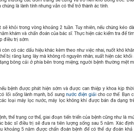
chúng là lành tính nhưng vẫn có thể trở thành ác tính.
t sẽ khỏi trong vòng khoảng 2 tuần. Tuy nhiên, nếu chúng kéo dà
thăm khám và chẩn đoán của bác sĩ. Thực hiện các kiểm tra để tìm
 điều trị sớm.
 còn có các dấu hiệu khác kèm theo như việc nhai, nuốt khó khăn;
 thể bị răng lung lây mà không rõ nguyên nhân; xuất hiện các khối
 dạng bông cải ở phía bên trong miệng; người bệnh thường mệt mỏ
nếu bệnh được phát hiện sớm và được can thiệp y khoa kịp thời
 có lối sống lành mạnh, bổ sung
nước điện giải
cho cơ thể. Bạn c
ác loại máy lọc nước, máy lọc không khí được bán đa dạng trê
nh, thể trạng cơ thể, giai đoạn tiến triển của bệnh cũng như là m
 bác sĩ điều trị sẽ đưa ra tiên lượng sống sau 5 năm. Xác định 
sau khoảng 5 năm được chẩn đoán bệnh để có thể dự đoán khả