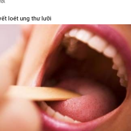
ỡi.
vết loét ung thư lưỡi