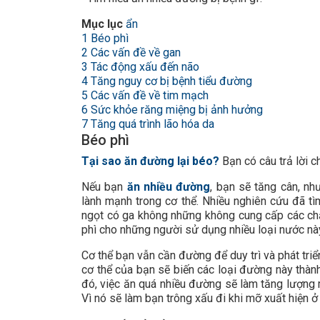
Mục lục
ẩn
1
Béo phì
2
Các vấn đề về gan
3
Tác động xấu đến não
4
Tăng nguy cơ bị bệnh tiểu đường
5
Các vấn đề về tim mạch
6
Sức khỏe răng miệng bị ảnh hưởng
7
Tăng quá trình lão hóa da
Béo phì
Tại sao ăn đường lại béo?
Bạn có câu trả lời 
Nếu bạn
ăn nhiều đường
, bạn sẽ tăng cân, nh
lành mạnh trong cơ thể. Nhiều nghiên cứu đã tì
ngọt có ga không những không cung cấp các chấ
phì cho những người sử dụng nhiều loại nước nà
Cơ thể bạn vẫn cần đường để duy trì và phát tri
cơ thể của bạn sẽ biến các loại đường này thành
đó, việc ăn quá nhiều đường sẽ làm tăng lượng
Vì nó sẽ làm bạn trông xấu đi khi mỡ xuất hiện