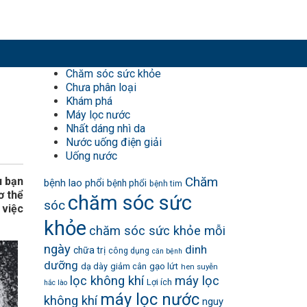
Chăm sóc sức khỏe
Chưa phân loại
Khám phá
Máy lọc nước
Nhất dáng nhì da
Nước uống điện giải
Uống nước
Chăm
u bạn
bệnh lao phổi
bệnh phổi
bệnh tim
ơ thể
chăm sóc sức
sóc
 việc
khỏe
chăm sóc sức khỏe mỗi
ngày
dinh
chữa trị
công dụng
căn bệnh
dưỡng
dạ dày
giảm cân
gạo lứt
hen suyễn
lọc không khí
máy lọc
Lợi ích
hắc lào
máy lọc nước
không khí
nguy