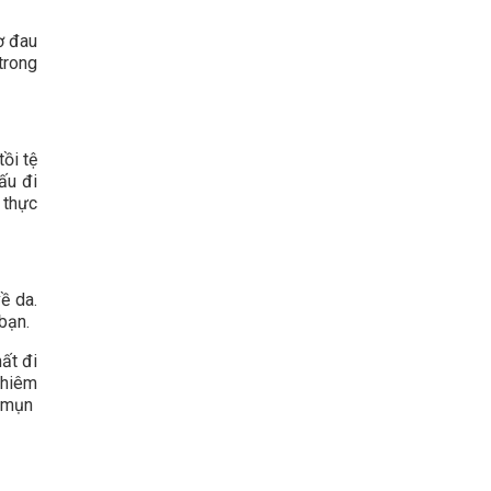
ơ đau
trong
ồi tệ
ấu đi
 thực
ề da.
 bạn.
ất đi
ghiêm
u mụn