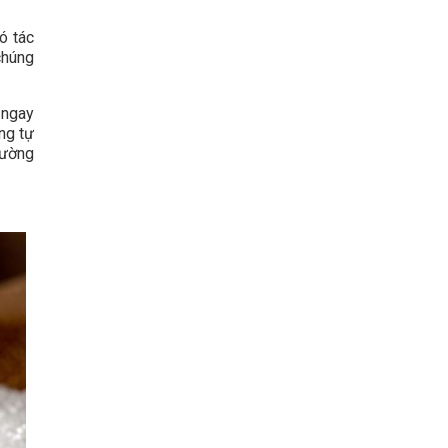
ó tác
 chúng
 ngay
ng tự
đường