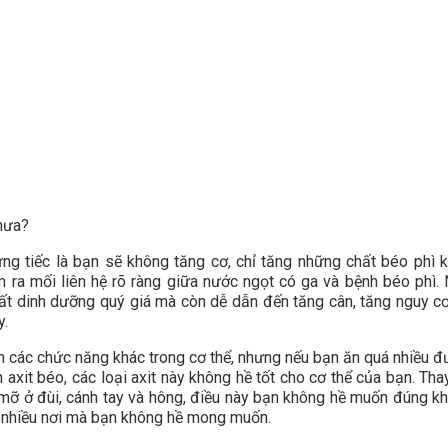
chưa?
ưng tiếc là bạn sẽ không tăng cơ, chỉ tăng những chất béo phì 
m ra mối liên hệ rõ ràng giữa nước ngọt có ga và bệnh béo phì.
t dinh dưỡng quý giá mà còn dễ dẫn đến tăng cân, tăng nguy c
y.
ển các chức năng khác trong cơ thể, nhưng nếu bạn ăn quá nhiều đ
 axit béo, các loại axit này không hề tốt cho cơ thể của bạn. Tha
 mỡ ở đùi, cánh tay và hông, điều này bạn không hề muốn đúng k
 ở nhiều nơi mà bạn không hề mong muốn.