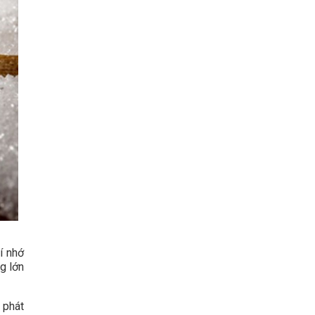
í nhớ
g lớn
 phát