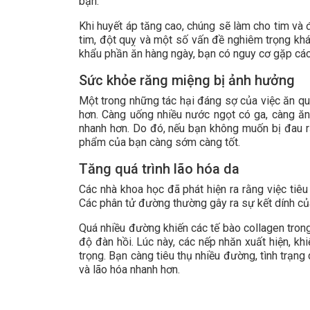
bạn.
Khi huyết áp tăng cao, chúng sẽ làm cho tim và
tim, đột quỵ và một số vấn đề nghiêm trọng kh
khẩu phần ăn hàng ngày, bạn có nguy cơ gặp các
Sức khỏe răng miệng bị ảnh hưởng
Một trong những tác hại đáng sợ của việc ăn qu
hơn. Càng uống nhiều nước ngọt có ga, càng ăn
nhanh hơn. Do đó, nếu bạn không muốn bị đau r
phẩm của bạn càng sớm càng tốt.
Tăng quá trình lão hóa da
Các nhà khoa học đã phát hiện ra rằng việc tiê
Các phân tử đường thường gây ra sự kết dính củ
Quá nhiều đường khiến các tế bào collagen tron
độ đàn hồi. Lúc này, các nếp nhăn xuất hiện, kh
trọng. Bạn càng tiêu thụ nhiều đường, tình trạn
và lão hóa nhanh hơn.