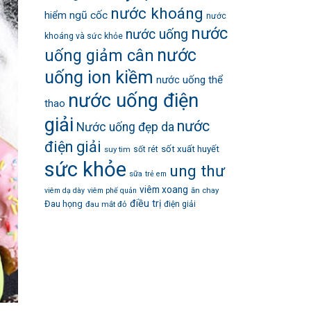
nước khoáng
hiểm
ngũ cốc
nước
nước
nước uống
khoáng và sức khỏe
nước
uống giảm cân
uống ion kiềm
nước uống thể
nước uống điện
thao
giải
nước
Nước uống đẹp da
điện giải
sốt xuất huyết
suy tim
sốt rét
sức khỏe
ung thư
sữa
trẻ em
viêm xoang
ăn chay
viêm dạ dày
viêm phế quản
điều trị
Đau họng
đau mắt đỏ
điện giải