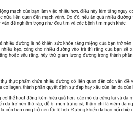
 động mạch của bạn làm việc nhiều hơn, điều này làm tăng nguy c
ác nữa liên quan đến mạch vành. Do đó, nếu ăn quá nhiều đường 
 vấn đề nghiêm trọng như đau tim và các bệnh tim mạch khác.
á nhiều đường là nó khiến sức khỏe răng miệng của bạn trở nên t
 nhiều kẹo, càng cho nhiều đường vào trà thì răng của bạn sẽ x
ăng hoặc sâu răng, hãy thử giảm lượng đường trong thành phần
u thụ thực phẩm chứa nhiều đường có liên quan đến các vấn đề v
a collagen, thành phần quyết định sự đẹp hay xấu của làn da của
g cơ thể hoạt động kém hiệu quả hơn, các mô da cứng lại và da m
iến da trở nên thô ráp, dễ bị mụn trứng cá, thậm chí là viêm da n
g da của bạn càng trở nên tồi tệ hơn. Đường khiến da bạn nổi nhiề