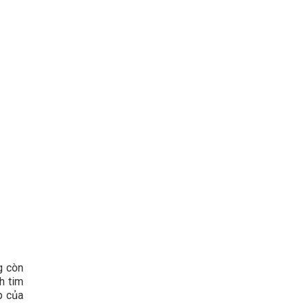
g còn
h tim
p của