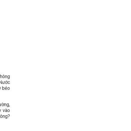
không
 Nước
ơ béo
ường,
y vào
hông?