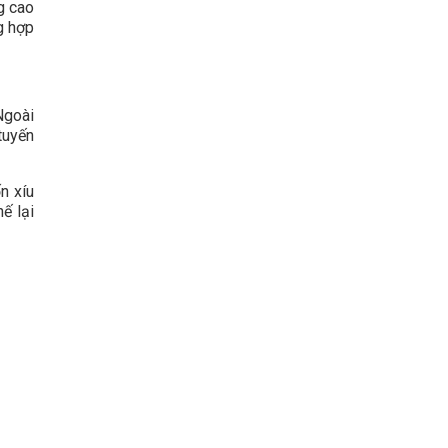
g cao
g hợp
Ngoài
tuyến
n xíu
ế lại