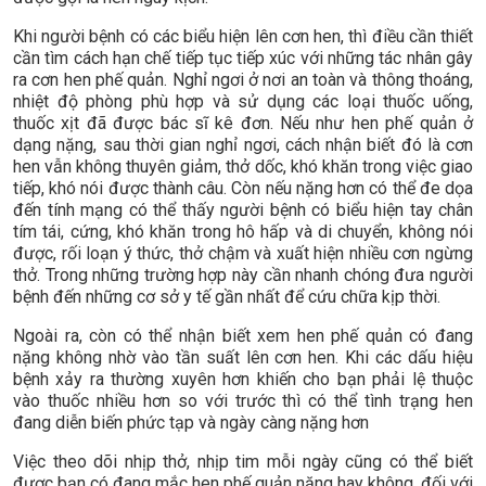
Khi người bệnh có các biểu hiện lên cơn hen, thì điều cần thiết
cần tìm cách hạn chế tiếp tục tiếp xúc với những tác nhân gây
ra cơn hen phế quản. Nghỉ ngơi ở nơi an toàn và thông thoáng,
nhiệt độ phòng phù hợp và sử dụng các loại thuốc uống,
thuốc xịt đã được bác sĩ kê đơn. Nếu như hen phế quản ở
dạng nặng, sau thời gian nghỉ ngơi, cách nhận biết đó là cơn
hen vẫn không thuyên giảm, thở dốc, khó khăn trong việc giao
tiếp, khó nói được thành câu. Còn nếu nặng hơn có thể đe dọa
đến tính mạng có thể thấy người bệnh có biểu hiện tay chân
tím tái, cứng, khó khăn trong hô hấp và di chuyển, không nói
được, rối loạn ý thức, thở chậm và xuất hiện nhiều cơn ngừng
thở. Trong những trường hợp này cần nhanh chóng đưa người
bệnh đến những cơ sở y tế gần nhất để cứu chữa kịp thời.
Ngoài ra, còn có thể nhận biết xem hen phế quản có đang
nặng không nhờ vào tần suất lên cơn hen. Khi các dấu hiệu
bệnh xảy ra thường xuyên hơn khiến cho bạn phải lệ thuộc
vào thuốc nhiều hơn so với trước thì có thể tình trạng hen
đang diễn biến phức tạp và ngày càng nặng hơn
Việc theo dõi nhịp thở, nhịp tim mỗi ngày cũng có thể biết
được bạn có đang mắc hen phế quản nặng hay không, đối với