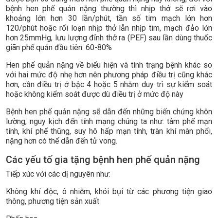
bệnh hen phế quản nặng thường thì nhịp thở sẽ rơi vào
khoảng lớn hơn 30 lần/phút, tần số tim mạch lớn hơn
120/phút hoặc rối loạn nhịp thở lẫn nhịp tim, mạch đảo lớn
hơn 25mmHg, lưu lượng đỉnh thở ra (PEF) sau lần dùng thuốc
giãn phế quản đầu tiên: 60-80%
Hen phế quản nặng về biểu hiện và tình trạng bệnh khác so
với hai mức độ nhẹ hơn nên phương pháp điều trị cũng khác
hơn, cần điều trị ở bậc 4 hoặc 5 nhằm duy trì sự kiểm soát
hoặc không kiểm soát được dù điều trị ở mức độ này
Bệnh hen phế quản nặng sẽ dẫn đến những biến chứng khôn
lường, nguy kịch đến tính mạng chúng ta như: tâm phế mạn
tính, khí phế thũng, suy hô hấp mạn tính, tràn khí màn phổi,
nặng hơn có thể dẫn đến tử vong.
Các yếu tố gia tặng bệnh hen phế quản nặng
Tiếp xúc với các dị nguyên như:
Không khí độc, ô nhiễm, khói bụi từ các phương tiện giao
thông, phương tiện sản xuất