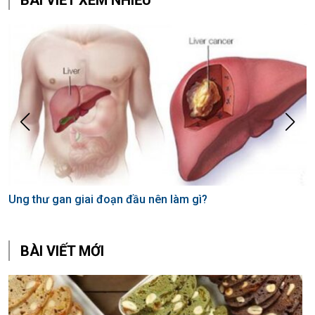
BÀI VIẾT XEM NHIỀU
Ung thư gan giai đoạn đầu nên làm gì?
T
b
BÀI VIẾT MỚI