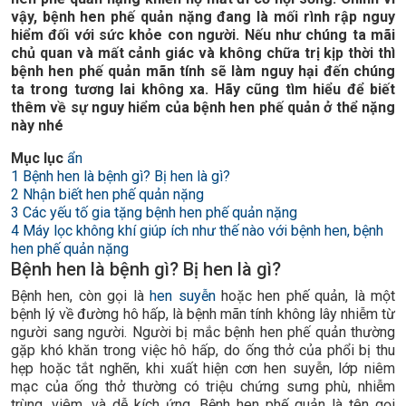
vậy, bệnh hen phế quản nặng đang là mối rình rập nguy
hiểm đối với sức khỏe con người. Nếu như chúng ta mãi
chủ quan và mất cảnh giác và không chữa trị kịp thời thì
bệnh hen phế quản mãn tính sẽ làm nguy hại đến chúng
ta trong tương lai không xa. Hãy cũng tìm hiểu để biết
thêm về sự nguy hiểm của bệnh hen phế quản ở thể nặng
này nhé
Mục lục
ẩn
1
Bệnh hen là bệnh gì? Bị hen là gì?
2
Nhận biết hen phế quản nặng
3
Các yếu tố gia tặng bệnh hen phế quản nặng
4
Máy lọc không khí giúp ích như thế nào với bệnh hen, bệnh
hen phế quản nặng
Bệnh hen là bệnh gì? Bị hen là gì?
Bệnh hen, còn gọi là
hen suyễn
hoặc hen phế quản, là một
bệnh lý về đường hô hấp, là bệnh mãn tính không lây nhiễm từ
người sang người. Người bị mắc bệnh hen phế quản thường
gặp khó khăn trong việc hô hấp, do ống thở của phổi bị thu
hẹp hoặc tắt nghẽn, khi xuất hiện cơn hen suyễn, lớp niêm
mạc của ống thở thường có triệu chứng sưng phù, nhiễm
trùng, viêm, và dễ kích ứng. Bệnh hen phế quản là tên gọi