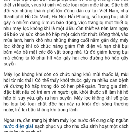
diệt vi khuẩn, virus kí sinh và các loại nấm mốc khác. Đặc biệt
đối với những thành phố lớn đông dân cư tại Việt Nam, như
thành phố Hồ Chí Minh, Hà Nội, Hải Phòng, số lượng bụi, chất
gây ô nhiễm đang ở mức báo động, việc trang bị một thiết bị
như máy lọc không khí là một điều cần thiết và nên làm ngay
để bảo vệ sức khỏe hô hấp một cách tốt nhất. Đồng thời, vào
mùa lạnh, hanh khô như những tháng cuối năm gần đây, máy
lọc không khí có chức năng giảm tĩnh điện và hạn chế bụi
bám vào bề mặt các đồ vật trong nhà, từ đó giảm lượng bụi
mà chúng ta lỡ phải hít vào gây hại cho đường hô hấp gây
suyễn.
Máy lọc không khí còn có chức năng khử mùi thuốc lá, mùi
hôi từ rác thải. Có thể thấy khói thuốc gây ra nhiều căn bệnh
về đường hô hấp trong đó có hen phế quản. Trong gia đình,
đặc biệt nếu có trẻ em và người già, khói thuốc sẽ làm hệ hô
hấp bị suy yếu, gây ra hen suyễn. Máy lọc không khí sẽ giúp
họ loại bỏ loại chất độc hại này ra khỏi đời sống thường
ngày, trả lại bầu không khí trong lành.
Ngoài ra, cần trang bị thêm máy lọc nước để cung cấp nguồn
nước điện giải
sạch phục vụ cho nhu cầu sinh hoạt một cách