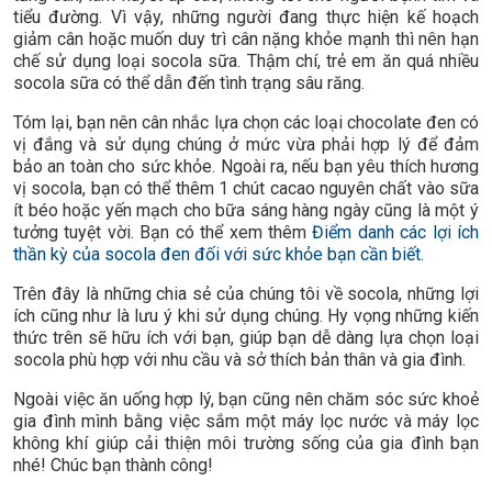
tiểu đường. Vì vậy, những người đang thực hiện kế hoạch
giảm cân hoặc muốn duy trì cân nặng khỏe mạnh thì nên hạn
chế sử dụng loại socola sữa. Thậm chí, trẻ em ăn quá nhiều
socola sữa có thể dẫn đến tình trạng sâu răng.
Tóm lại, bạn nên cân nhắc lựa chọn các loại chocolate đen có
vị đắng và sử dụng chúng ở mức vừa phải hợp lý để đảm
bảo an toàn cho sức khỏe. Ngoài ra, nếu bạn yêu thích hương
vị socola, bạn có thể thêm 1 chút cacao nguyên chất vào sữa
ít béo hoặc yến mạch cho bữa sáng hàng ngày cũng là một ý
tưởng tuyệt vời. Bạn có thể xem thêm
Điểm danh các lợi ích
thần kỳ của socola đen đối với sức khỏe bạn cần biết.
Trên đây là những chia sẻ của chúng tôi về socola, những lợi
ích cũng như là lưu ý khi sử dụng chúng. Hy vọng những kiến
thức trên sẽ hữu ích với bạn, giúp bạn dễ dàng lựa chọn loại
socola phù hợp với nhu cầu và sở thích bản thân và gia đình.
Ngoài việc ăn uống hợp lý, bạn cũng nên chăm sóc sức khoẻ
gia đình mình bằng việc sắm một máy lọc nước và máy lọc
không khí giúp cải thiện môi trường sống của gia đình bạn
nhé! Chúc bạn thành công!