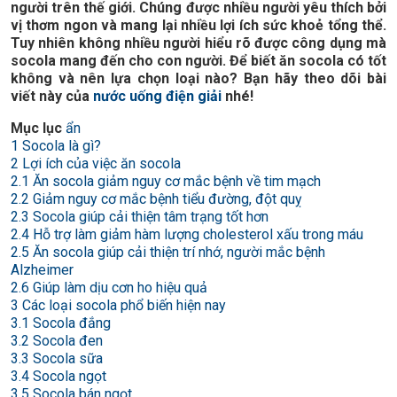
người trên thế giới. Chúng được nhiều người yêu thích bởi
vị thơm ngon và mang lại nhiều lợi ích sức khoẻ tổng thể.
Tuy nhiên không nhiều người hiểu rõ được công dụng mà
socola mang đến cho con người. Để biết ăn socola có tốt
không và nên lựa chọn loại nào? Bạn hãy theo dõi bài
viết này của
nước uống điện giải
nhé!
Mục lục
ẩn
1
Socola là gì?
2
Lợi ích của việc ăn socola
2.1
Ăn socola giảm nguy cơ mắc bệnh về tim mạch
2.2
Giảm nguy cơ mắc bệnh tiểu đường, đột quỵ
2.3
Socola giúp cải thiện tâm trạng tốt hơn
2.4
Hỗ trợ làm giảm hàm lượng cholesterol xấu trong máu
2.5
Ăn socola giúp cải thiện trí nhớ, người mắc bệnh
Alzheimer
2.6
Giúp làm dịu cơn ho hiệu quả
3
Các loại socola phổ biến hiện nay
3.1
Socola đắng
3.2
Socola đen
3.3
Socola sữa
3.4
Socola ngọt
3.5
Socola bán ngọt