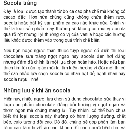
Socola trắng
Đây là loại được tạo thành từ bơ ca cao pha chế mà không có
cacao đặc. Hơn nữa chúng cũng không chứa thêm rượu
socola hoặc bất kỳ sản phẩm ca cao nào khác nữa. Chính vì
thế là loại sản phẩm này thường sẽ không có mùi vị socola
quá rõ rệt nhưng lại thường có vị của vanila hoặc các hương
liệu khác được thêm vào trong quá trình chế biến.
Nếu bạn hoặc người thân thuộc tuýp người cổ điển thì loại
chocolate sữa trắng ngọt ngào hay socola đen hơi đắng
nhưng đậm đà chính là một lựa chọn hoàn hảo. Hoặc nếu bạn
thích tìm tòi cảm giác mới lạ, tìm kiếm hương vị đổi mới thì có
thể cân nhắc lựa chọn sôcôla có nhân hạt dẻ, hạnh nhân hay
socola rượu… nhé.
Những lưu ý khi ăn socola
Hiện nay, nhiều người lựa chọn sử dụng chocolate sữa thay vì
loại sản phẩm chocolate đắng bởi hương vị ngọt ngào và
thơm ngon mà chúng mang lại. Tuy nhiên, có thể bạn chưa
biết thì loại socola này thường có hàm lượng đường, chất
béo, calo tương đối cao. Dó đó, chúng sẽ góp phần làm bạn
tăng cân, làm huyết áp cao, không tốt cho người bệnh tim và