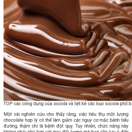
TOP các công dụng của socola và liệt kê các loại socola phổ b
Một vài nghiên cứu cho thấy rằng, việc tiêu thụ một lượng
chocolate hợp lý có thể làm giảm các nguy cơ mắc bệnh tiểu
đường, thậm chí là bệnh đột quỵ. Tuy nhiên, chức năng này
không phải phù hợp với mọi đối lượng mà bạn cần lưu ý đến