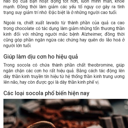
não bộ của bạn hoạt động tốt hơn, luôn minh mẫn, khỏe
mạnh. Đồng thời làm giảm các yếu tố nguy cơ gây ra tình
trạng suy giảm trí nhớ. Đặc biệt là ở những người cao tuổi.
Ngoài ra, chiết xuất lavado từ thành phần của quả ca cao
trong chocolate có tác dụng làm giảm những tổn thương thần
kinh đối với những người mắc bệnh Alzheimer, đồng thời
cũng góp phần ngăn ngừa các chứng hay quên do lão hoá ở
người lớn tuổi.
Giúp làm dịu cơn ho hiệu quả
Trong socola có chứa thành phần chất theobromine, giúp
ngăn chặn các cơn ho rất hiệu quả. Bằng cách tác động lên
dây thần kinh truyền tín hiệu từ hệ thống thần kinh trung ương
lên não, hay còn được gọi là dây thần kinh phế vị.
Các loại socola phổ biến hiện nay