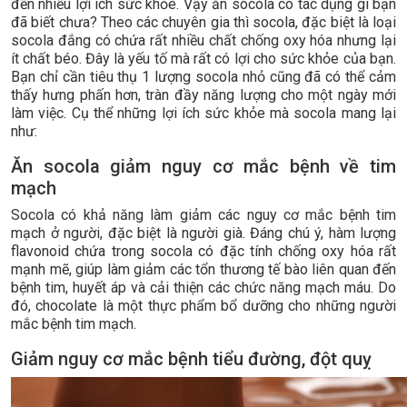
đến nhiều lợi ích sức khỏe. Vậy ăn socola có tác dụng gì bạn
đã biết chưa? Theo các chuyên gia thì socola, đặc biệt là loại
socola đắng có chứa rất nhiều chất chống oxy hóa nhưng lại
ít chất béo. Đây là yếu tố mà rất có lợi cho sức khỏe của bạn.
Bạn chỉ cần tiêu thụ 1 lượng socola nhỏ cũng đã có thể cảm
thấy hưng phấn hơn, tràn đầy năng lượng cho một ngày mới
làm việc. Cụ thể những lợi ích sức khỏe mà socola mang lại
như:
Ăn socola giảm nguy cơ mắc bệnh về tim
mạch
Socola có khả năng làm giảm các nguy cơ mắc bệnh tim
mạch ở người, đặc biệt là người già. Đáng chú ý, hàm lượng
flavonoid chứa trong socola có đặc tính chống oxy hóa rất
mạnh mẽ, giúp làm giảm các tổn thương tế bào liên quan đến
bệnh tim, huyết áp và cải thiện các chức năng mạch máu. Do
đó, chocolate là một thực phẩm bổ dưỡng cho những người
mắc bệnh tim mạch.
Giảm nguy cơ mắc bệnh tiểu đường, đột quỵ