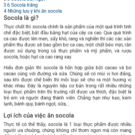
3.6
Socola trắng
4
Những lưu ý khi ăn socola
Socola là gì?
Thực chất thì socola chính là sản phẩm của một quá trình tinh
chế đặc biệt, bắt đầu bằng hạt của cây ca cao. Qua quá trình
ca cao được lên men, sấy khô, rang và nghiền thì các các sản
phẩm thu được sẽ bao gồm bơ ca cao, một chất béo mịn, rắn
được sử dụng trong cả thực phẩm và mỹ phẩm, và rượu
socola, hoặc hạt ca cao rang xay.
Hiểu đơn giản thì socola là hỗn hợp giữa bột cacao và bơ
cacao cùng với đường và sữa. Chúng sẽ có mùi vị hơi đắng,
sau khi được chế biến thì mỗi loại sẽ cho ra một hương vị
khác nhau. Đây là nguyên liệu cơ bản trong rất nhiều những
loại thực phẩm trên thị trường rất được ưa thích, đặc biệt là
trẻ em và người đang thành viên. Chẳng hạn như kẹo, kem
lạnh, bánh quy, bánh ngọt, sữa,…
Lợi ích của việc ăn socola
Thực tế có thể thấy, socola là 1 loại thực phẩm được nhiều
người ưa chuộng, chúng không chỉ thơm ngon mà còn mang